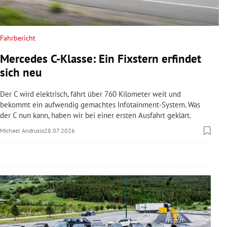
rreich Untermenü
rt Untermenü
Fahrbericht
Mercedes C-Klasse: Ein Fixstern erfindet
schaft Untermenü
sich neu
s Untermenü
Der C wird elektrisch, fährt über 760 Kilometer weit und
bekommt ein aufwendig gemachtes Infotainment-System. Was
zeit Untermenü
der C nun kann, haben wir bei einer ersten Ausfahrt geklärt.
Michael Andrusio
28.07.2026
undheit Untermenü
tur Untermenü
nung Untermenü
lität Untermenü