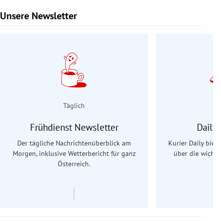
Unsere Newsletter
Slide 1 von 9
Täglich
Frühdienst Newsletter
Daily
Der tägliche Nachrichtenüberblick am
Kurier Daily biet
Morgen, inklusive Wetterbericht für ganz
über die wichti
Österreich.