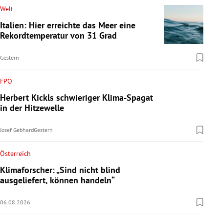
Welt
Italien: Hier erreichte das Meer eine
Rekordtemperatur von 31 Grad
Gestern
FPÖ
Herbert Kickls schwieriger Klima-Spagat
in der Hitzewelle
Josef Gebhard
Gestern
Österreich
Klimaforscher: „Sind nicht blind
ausgeliefert, können handeln“
06.08.2026