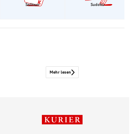
Solitaer
Sudoku
Mehr lesen