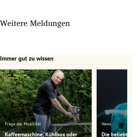
Weitere Meldungen
Immer gut zu wissen
Slide 1 von 7
Frage der Mobilität
News
Kaffeemaschine, Kühlbox oder
Die beliebtest