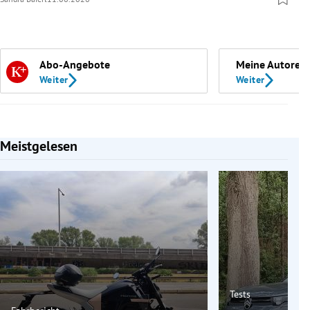
Abo-Angebote
Meine Autoren
Weiter
Weiter
Meistgelesen
Slide 1 von 7
Tests