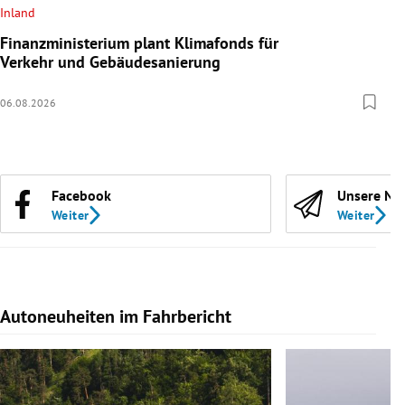
Inland
Finanzministerium plant Klimafonds für
Verkehr und Gebäudesanierung
06.08.2026
Facebook
Unsere Ne
Weiter
Weiter
Autoneuheiten im Fahrbericht
Slide 1 von 7