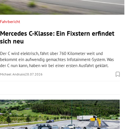
rreich Untermenü
rt Untermenü
Fahrbericht
Mercedes C-Klasse: Ein Fixstern erfindet
schaft Untermenü
sich neu
s Untermenü
Der C wird elektrisch, fährt über 760 Kilometer weit und
bekommt ein aufwendig gemachtes Infotainment-System. Was
zeit Untermenü
der C nun kann, haben wir bei einer ersten Ausfahrt geklärt.
Michael Andrusio
28.07.2026
undheit Untermenü
tur Untermenü
nung Untermenü
lität Untermenü