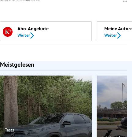
Abo-Angebote
Meine Autoren
Weiter
Weiter
Meistgelesen
Slide 1 von 7
Tests