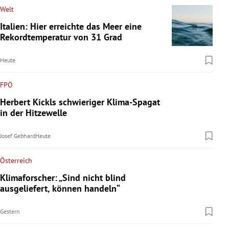
Welt
Italien: Hier erreichte das Meer eine
Rekordtemperatur von 31 Grad
Heute
FPÖ
Herbert Kickls schwieriger Klima-Spagat
in der Hitzewelle
Josef Gebhard
Heute
Österreich
Klimaforscher: „Sind nicht blind
ausgeliefert, können handeln“
Gestern