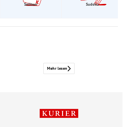
Solitaer
Sudoku
Mehr lesen