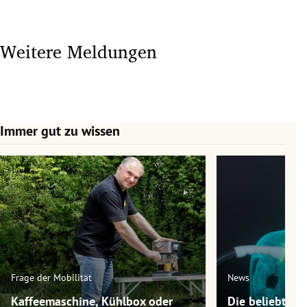
Weitere Meldungen
Immer gut zu wissen
Slide 1 von 7
Frage der Mobilität
News
Kaffeemaschine, Kühlbox oder
Die beliebtest