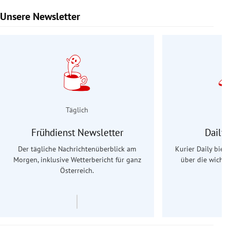
Unsere Newsletter
Slide 1 von 9
Täglich
Frühdienst Newsletter
Daily
Der tägliche Nachrichtenüberblick am
Kurier Daily biet
Morgen, inklusive Wetterbericht für ganz
über die wichti
Österreich.