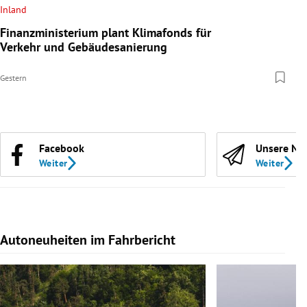
Inland
Finanzministerium plant Klimafonds für
Verkehr und Gebäudesanierung
Gestern
Facebook
Unsere Ne
Weiter
Weiter
Autoneuheiten im Fahrbericht
Slide 1 von 7