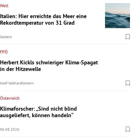
Welt
Italien: Hier erreichte das Meer eine
Rekordtemperatur von 31 Grad
Gestern
FPÖ
Herbert Kickls schwieriger Klima-Spagat
in der Hitzewelle
Josef Gebhard
Gestern
Österreich
Klimaforscher: „Sind nicht blind
ausgeliefert, können handeln“
06.08.2026