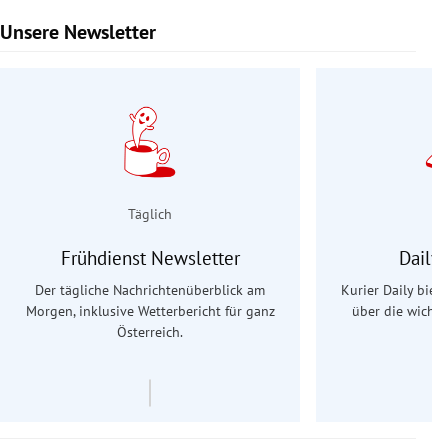
Unsere Newsletter
Slide 1 von 9
Täglich
Frühdienst Newsletter
Daily
Der tägliche Nachrichtenüberblick am
Kurier Daily biet
Morgen, inklusive Wetterbericht für ganz
über die wichti
Österreich.