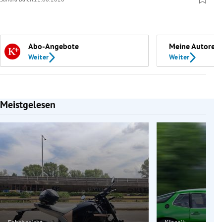
Abo-Angebote
Meine Autoren
Weiter
Weiter
Meistgelesen
Slide 1 von 7