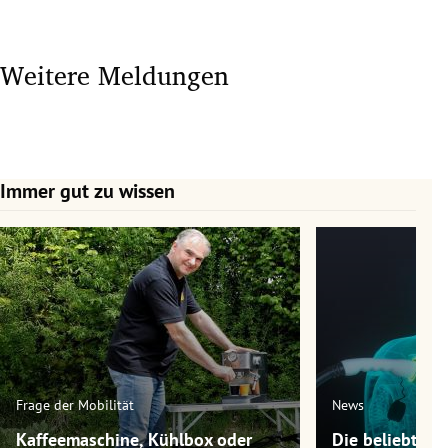
Weitere Meldungen
Immer gut zu wissen
Slide 1 von 7
Frage der Mobilität
News
Kaffeemaschine, Kühlbox oder
Die beliebtest