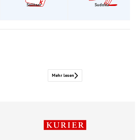
Solitaer
Sudoku
Mehr lesen