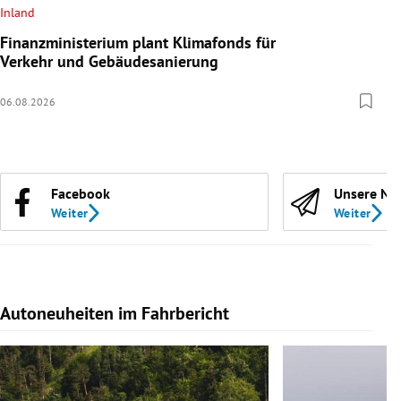
Inland
Finanzministerium plant Klimafonds für
Verkehr und Gebäudesanierung
06.08.2026
Facebook
Unsere Ne
Weiter
Weiter
Autoneuheiten im Fahrbericht
Slide 1 von 7