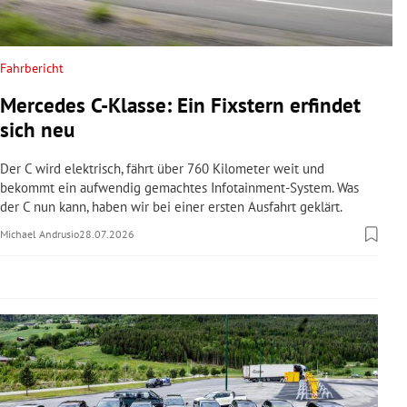
rreich Untermenü
rt Untermenü
Fahrbericht
Mercedes C-Klasse: Ein Fixstern erfindet
schaft Untermenü
sich neu
s Untermenü
Der C wird elektrisch, fährt über 760 Kilometer weit und
bekommt ein aufwendig gemachtes Infotainment-System. Was
zeit Untermenü
der C nun kann, haben wir bei einer ersten Ausfahrt geklärt.
Michael Andrusio
28.07.2026
undheit Untermenü
tur Untermenü
nung Untermenü
lität Untermenü