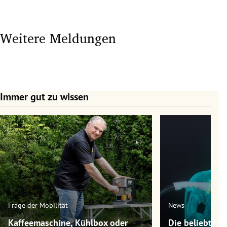
Weitere Meldungen
Immer gut zu wissen
Slide 1 von 7
Frage der Mobilität
News
Kaffeemaschine, Kühlbox oder
Die beliebtest