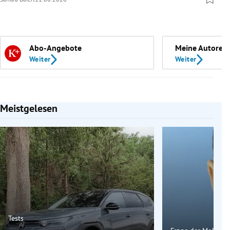
Abo-Angebote
Meine Autoren
Weiter
Weiter
Meistgelesen
Slide 1 von 7
Tests