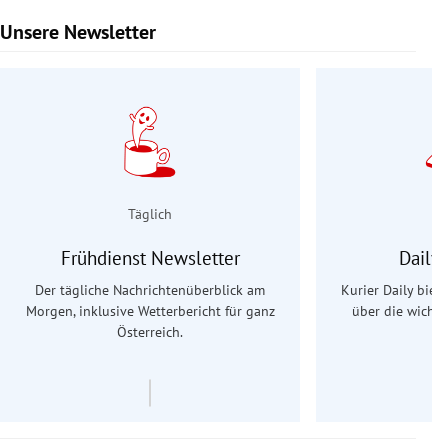
Unsere Newsletter
Slide 1 von 9
Täglich
Frühdienst Newsletter
Daily
Der tägliche Nachrichtenüberblick am
Kurier Daily biet
Morgen, inklusive Wetterbericht für ganz
über die wichti
Österreich.