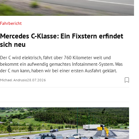
rreich Untermenü
rt Untermenü
Fahrbericht
Mercedes C-Klasse: Ein Fixstern erfindet
schaft Untermenü
sich neu
s Untermenü
Der C wird elektrisch, fährt über 760 Kilometer weit und
bekommt ein aufwendig gemachtes Infotainment-System. Was
zeit Untermenü
der C nun kann, haben wir bei einer ersten Ausfahrt geklärt.
Michael Andrusio
28.07.2026
undheit Untermenü
tur Untermenü
nung Untermenü
lität Untermenü