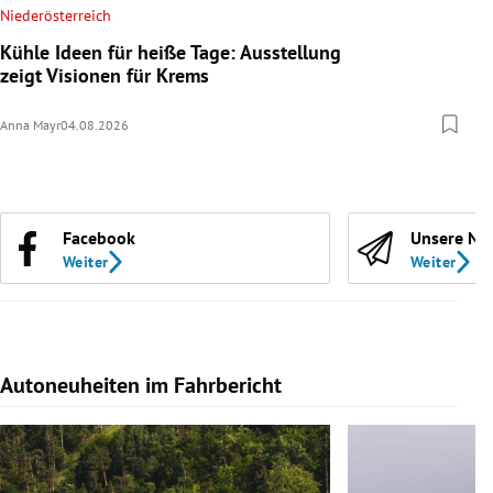
Niederösterreich
Kühle Ideen für heiße Tage: Ausstellung
zeigt Visionen für Krems
Anna Mayr
04.08.2026
Facebook
Unsere Ne
Weiter
Weiter
Autoneuheiten im Fahrbericht
Slide 1 von 7