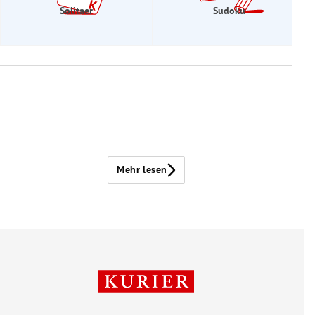
Solitaer
Sudoku
Mehr lesen