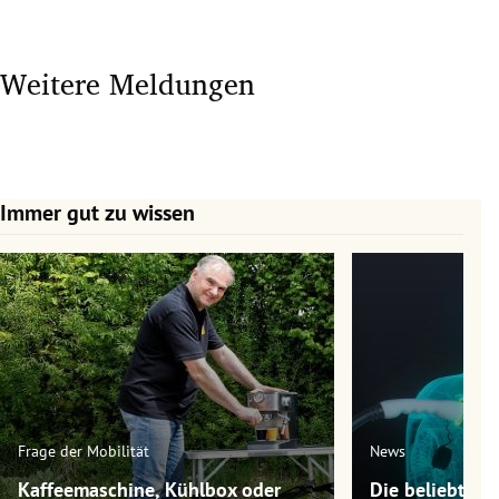
Weitere Meldungen
Immer gut zu wissen
Slide 1 von 7
Frage der Mobilität
News
Kaffeemaschine, Kühlbox oder
Die beliebtest