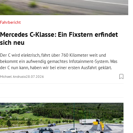
rreich Untermenü
rt Untermenü
Fahrbericht
Mercedes C-Klasse: Ein Fixstern erfindet
schaft Untermenü
sich neu
s Untermenü
Der C wird elektrisch, fährt über 760 Kilometer weit und
bekommt ein aufwendig gemachtes Infotainment-System. Was
zeit Untermenü
der C nun kann, haben wir bei einer ersten Ausfahrt geklärt.
Michael Andrusio
28.07.2026
undheit Untermenü
tur Untermenü
nung Untermenü
lität Untermenü