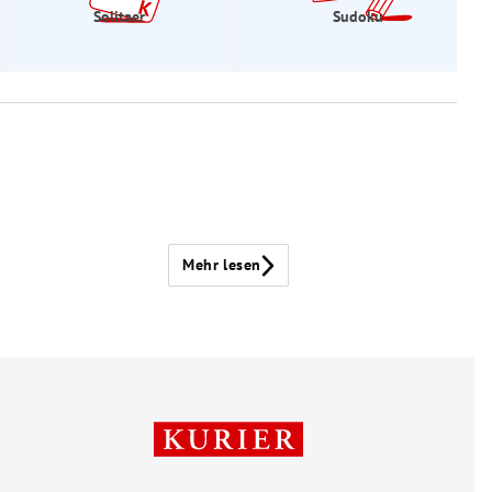
Solitaer
Sudoku
Mehr lesen