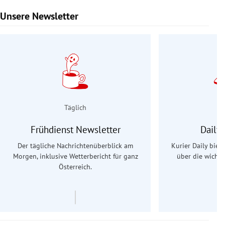
Unsere Newsletter
Slide 1 von 9
Täglich
Frühdienst Newsletter
Daily
Der tägliche Nachrichtenüberblick am
Kurier Daily biet
Morgen, inklusive Wetterbericht für ganz
über die wichti
Österreich.