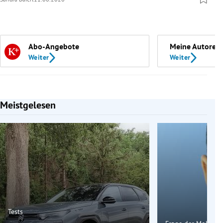
Abo-Angebote
Meine Autoren
Weiter
Weiter
Meistgelesen
Slide 1 von 7
Tests