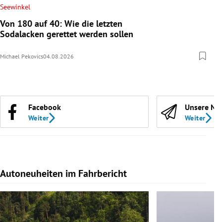
Seewinkel
Von 180 auf 40: Wie die letzten
Sodalacken gerettet werden sollen
Michael Pekovics
04.08.2026
Facebook
Unsere Ne
Weiter
Weiter
Autoneuheiten im Fahrbericht
Slide 1 von 7