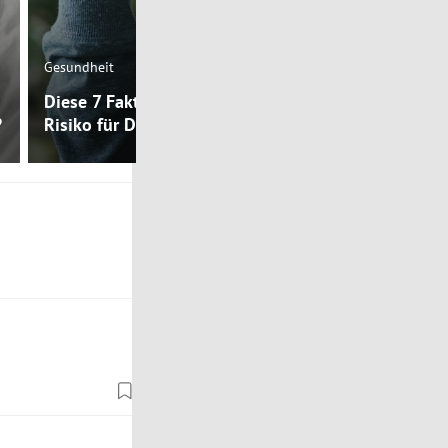
Mental Health
Gesundheit
Warum habe
Diese 7 Faktoren reduzieren das
Depressione
?
Risiko für Depression
Körpertempe