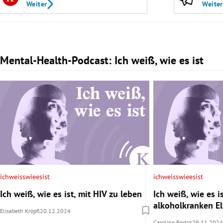
Weiter
Weiter
Mental-Health-Podcast: Ich weiß, wie es ist
Slide 1 von 3
ichweisswieesist
ichweisswieesist
Ich weiß, wie es ist, mit HIV zu leben
Ich weiß, wie es is
alkoholkranken E
Elisabeth Kröpfl
20.12.2024
Caroline Bartos
29.11.2024