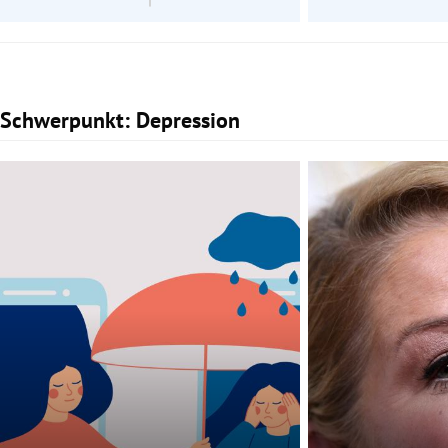
Schwerpunkt: Depression
Slide 1 von 2