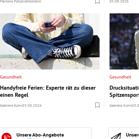
Marlene Patsalidis
Gestern
05.08.2026
Gesundheit
Gesundheit
Handyfreie Ferien: Experte rät zu dieser
Drucksituat
einen Regel
Spitzenspor
Gabriele Kuhn
03.08.2026
Gabriele Kuhn
03.
Unsere Abo-Angebote
Unser