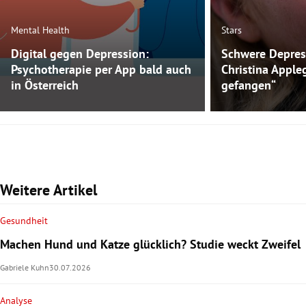
Mental Health
Stars
Digital gegen Depression:
Schwere Depres
Psychotherapie per App bald auch
Christina Apple
in Österreich
gefangen“
Weitere Artikel
Gesundheit
Machen Hund und Katze glücklich? Studie weckt Zweifel
Gabriele Kuhn
30.07.2026
Analyse