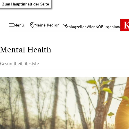
Zum Hauptinhalt der Seite
Menü
Meine Region
Schlagzeilen
Wien
NÖ
Burgenland
Öste
Mental Health
Gesundheit
Lifestyle
tik Untermenü
rreich Untermenü