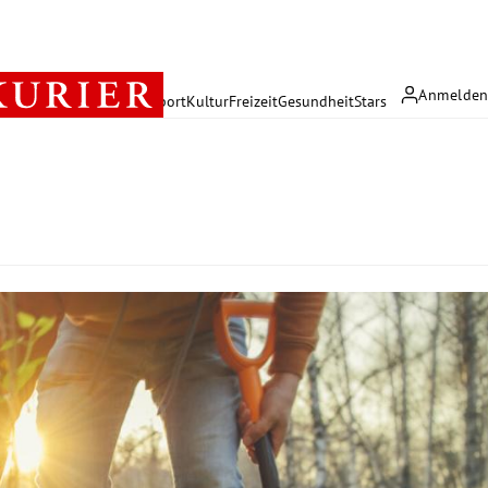
Anmelde
rreich
Politik
Wirtschaft
Sport
Kultur
Freizeit
Gesundheit
Stars