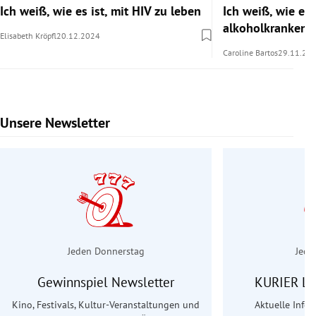
Ich weiß, wie es ist, mit HIV zu leben
Ich weiß, wie es i
alkoholkranken 
Elisabeth Kröpfl
20.12.2024
Caroline Bartos
29.11.20
Unsere Newsletter
Slide 1 von 6
Jeden Donnerstag
Jede
Gewinnspiel Newsletter
KURIER Le
Kino, Festivals, Kultur-Veranstaltungen und
Aktuelle Info