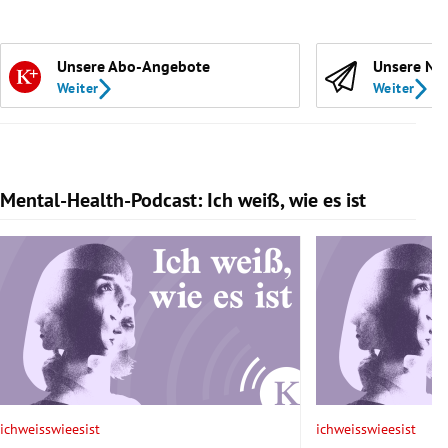
Unsere Abo-Angebote
Unsere Ne
Weiter
Weiter
Mental-Health-Podcast: Ich weiß, wie es ist
Slide 1 von 7
ichweisswieesist
ichweisswieesist