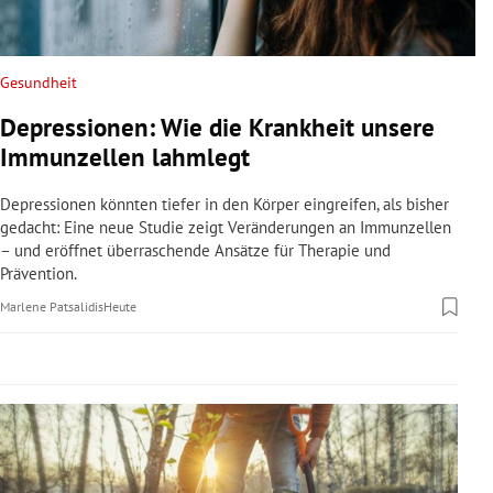
rreich Untermenü
rt Untermenü
Gesundheit
Depressionen: Wie die Krankheit unsere
schaft Untermenü
Immunzellen lahmlegt
s Untermenü
Depressionen könnten tiefer in den Körper eingreifen, als bisher
gedacht: Eine neue Studie zeigt Veränderungen an Immunzellen
zeit Untermenü
– und eröffnet überraschende Ansätze für Therapie und
Prävention.
undheit Untermenü
Marlene Patsalidis
Heute
tur Untermenü
nung Untermenü
lität Untermenü