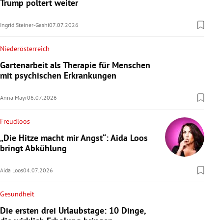
Trump poltert weiter
Ingrid Steiner-Gashi
07.07.2026
Niederösterreich
Gartenarbeit als Therapie für Menschen
mit psychischen Erkrankungen
Anna Mayr
06.07.2026
Freudloos
„Die Hitze macht mir Angst“: Aida Loos
bringt Abkühlung
Aida Loos
04.07.2026
Gesundheit
Die ersten drei Urlaubstage: 10 Dinge,