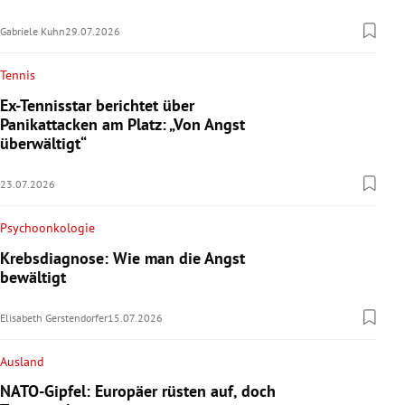
Gabriele Kuhn
29.07.2026
Tennis
Ex-Tennisstar berichtet über
Panikattacken am Platz: „Von Angst
überwältigt“
23.07.2026
Psychoonkologie
Krebsdiagnose: Wie man die Angst
bewältigt
Elisabeth Gerstendorfer
15.07.2026
Ausland
NATO-Gipfel: Europäer rüsten auf, doch