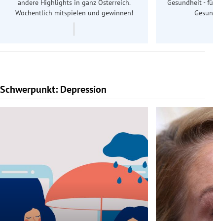
andere Highlights in ganz Österreich.
Gesundheit - für S
Wöchentlich mitspielen und gewinnen!
Gesundhe
Schwerpunkt: Depression
Slide 1 von 5