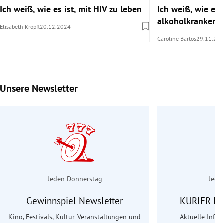
Ich weiß, wie es ist, mit HIV zu leben
Ich weiß, wie es i
alkoholkranken 
Elisabeth Kröpfl
20.12.2024
Caroline Bartos
29.11.20
Unsere Newsletter
Slide 1 von 6
Jeden Donnerstag
Jede
Gewinnspiel Newsletter
KURIER Le
Kino, Festivals, Kultur-Veranstaltungen und
Aktuelle Info