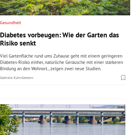
rreich Untermenü
rt Untermenü
Gesundheit
Diabetes vorbeugen: Wie der Garten das
schaft Untermenü
Risiko senkt
s Untermenü
Viel Gartenfläche rund ums Zuhause geht mit einem geringeren
Diabetes-Risiko einher, natürliche Geräusche mit einer stärkeren
zeit Untermenü
Bindung an den Wohnort., zeigen zwei neue Studien.
Gabriele Kuhn
Gestern
undheit Untermenü
tur Untermenü
nung Untermenü
lität Untermenü