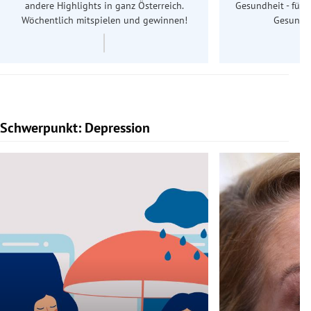
andere Highlights in ganz Österreich.
Gesundheit - für S
Wöchentlich mitspielen und gewinnen!
Gesundhe
Schwerpunkt: Depression
Slide 1 von 5