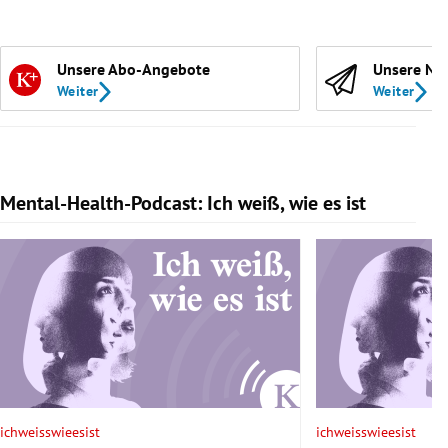
Unsere Abo-Angebote
Unsere Ne
Weiter
Weiter
Mental-Health-Podcast: Ich weiß, wie es ist
Slide 1 von 7
ichweisswieesist
ichweisswieesist