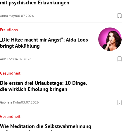
mit psychischen Erkrankungen
Anna Mayr
06.07.2026
Freudloos
„Die Hitze macht mir Angst“: Aida Loos
bringt Abkühlung
Aida Loos
04.07.2026
Gesundheit
Die ersten drei Urlaubstage: 10 Dinge,
die wirklich Erholung bringen
Gabriele Kuhn
03.07.2026
Gesundheit
Wie Meditation die Selbstwahrnehmung