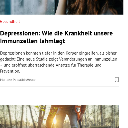
rreich Untermenü
rt Untermenü
Gesundheit
Depressionen: Wie die Krankheit unsere
schaft Untermenü
Immunzellen lahmlegt
s Untermenü
Depressionen könnten tiefer in den Körper eingreifen, als bisher
gedacht: Eine neue Studie zeigt Veränderungen an Immunzellen
zeit Untermenü
– und eröffnet überraschende Ansätze für Therapie und
Prävention.
undheit Untermenü
Marlene Patsalidis
Heute
tur Untermenü
nung Untermenü
lität Untermenü