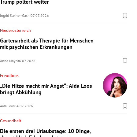
Trump poltert weiter
Ingrid Steiner-Gashi
07.07.2026
Niederösterreich
Gartenarbeit als Therapie für Menschen
mit psychischen Erkrankungen
Anna Mayr
06.07.2026
Freudloos
„Die Hitze macht mir Angst“: Aida Loos
bringt Abkühlung
Aida Loos
04.07.2026
Gesundheit
Die ersten drei Urlaubstage: 10 Dinge,