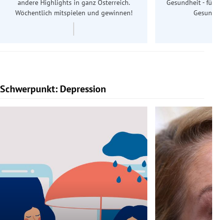
andere Highlights in ganz Österreich.
Gesundheit - für S
Wöchentlich mitspielen und gewinnen!
Gesundhe
Schwerpunkt: Depression
Slide 1 von 5