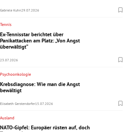
Gabriele Kuhn
29.07.2026
Tennis
Ex-Tennisstar berichtet über
Panikattacken am Platz: „Von Angst
überwältigt“
23.07.2026
Psychoonkologie
Krebsdiagnose: Wie man die Angst
bewältigt
Elisabeth Gerstendorfer
15.07.2026
Ausland
NATO-Gipfel: Europäer rüsten auf, doch