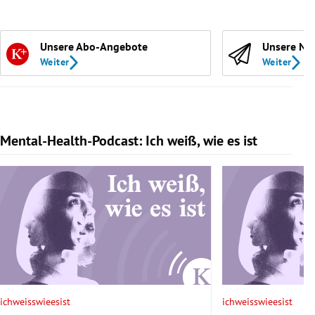
Unsere Abo-Angebote
Unsere Ne
Weiter
Weiter
Mental-Health-Podcast: Ich weiß, wie es ist
Slide 1 von 7
ichweisswieesist
ichweisswieesist