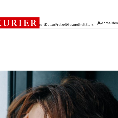
Anmelde
rreich
Politik
Wirtschaft
Sport
Kultur
Freizeit
Gesundheit
Stars