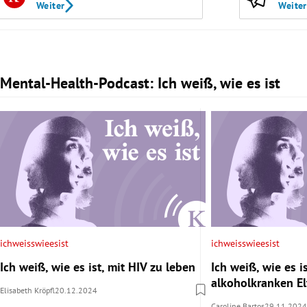
Weiter
Weiter
Mental-Health-Podcast: Ich weiß, wie es ist
Slide 1 von 3
ichweisswieesist
ichweisswieesist
Ich weiß, wie es ist, mit HIV zu leben
Ich weiß, wie es is
alkoholkranken E
Elisabeth Kröpfl
20.12.2024
Caroline Bartos
29.11.2024