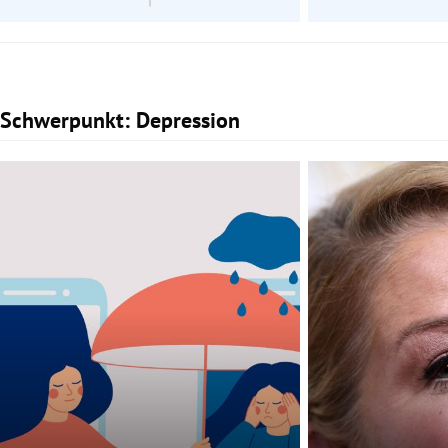
Schwerpunkt: Depression
Slide 1 von 2