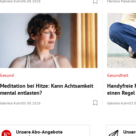
Gabriele Kuhn
06.08.2026
Marlene Patsalidis
Gesund
Gesundheit
Meditation bei Hitze: Kann Achtsamkeit
Handyfreie F
mental entlasten?
einen Regel
Gabriele Kuhn
05.08.2026
Gabriele Kuhn
03.
Unsere Abo-Angebote
Unser