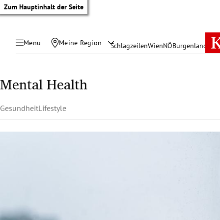
Zum Hauptinhalt der Seite
Menü
Meine Region
Schlagzeilen
Wien
NÖ
Burgenland
Öste
Mental Health
Gesundheit
Lifestyle
tik Untermenü
rreich Untermenü