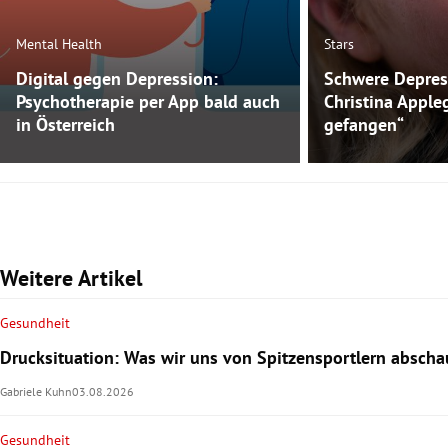
Mental Health
Stars
Digital gegen Depression:
Schwere Depres
Psychotherapie per App bald auch
Christina Apple
in Österreich
gefangen“
Weitere Artikel
Gesundheit
Drucksituation: Was wir uns von Spitzensportlern absch
Gabriele Kuhn
03.08.2026
Gesundheit