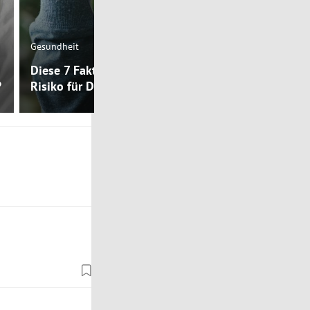
Mental Health
Gesundheit
Warum habe
Diese 7 Faktoren reduzieren das
Depressione
?
Risiko für Depression
Körpertempe