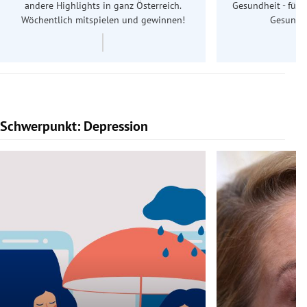
andere Highlights in ganz Österreich.
Gesundheit - für S
Wöchentlich mitspielen und gewinnen!
Gesundhe
Schwerpunkt: Depression
Slide 1 von 5