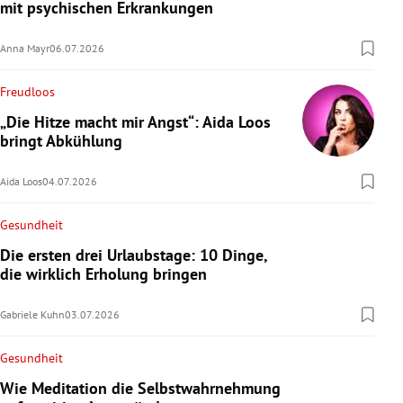
mit psychischen Erkrankungen
Anna Mayr
06.07.2026
Freudloos
„Die Hitze macht mir Angst“: Aida Loos
bringt Abkühlung
Aida Loos
04.07.2026
Gesundheit
Die ersten drei Urlaubstage: 10 Dinge,
die wirklich Erholung bringen
Gabriele Kuhn
03.07.2026
Gesundheit
Wie Meditation die Selbstwahrnehmung