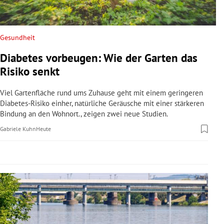
rreich Untermenü
rt Untermenü
Gesundheit
Diabetes vorbeugen: Wie der Garten das
schaft Untermenü
Risiko senkt
s Untermenü
Viel Gartenfläche rund ums Zuhause geht mit einem geringeren
Diabetes-Risiko einher, natürliche Geräusche mit einer stärkeren
zeit Untermenü
Bindung an den Wohnort., zeigen zwei neue Studien.
Gabriele Kuhn
Heute
undheit Untermenü
tur Untermenü
nung Untermenü
lität Untermenü