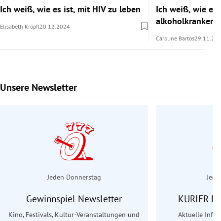
Ich weiß, wie es ist, mit HIV zu leben
Ich weiß, wie es i
alkoholkranken 
Elisabeth Kröpfl
20.12.2024
Caroline Bartos
29.11.20
Unsere Newsletter
Slide 1 von 6
Jeden Donnerstag
Jede
Gewinnspiel Newsletter
KURIER Le
Kino, Festivals, Kultur-Veranstaltungen und
Aktuelle Info