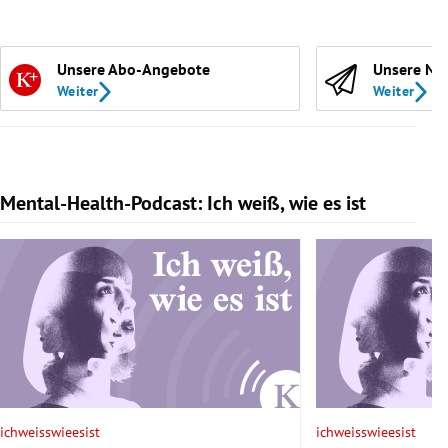
Unsere Abo-Angebote
Unsere Ne
Weiter
Weiter
Mental-Health-Podcast: Ich weiß, wie es ist
Slide 1 von 7
ichweisswieesist
ichweisswieesist