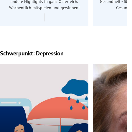
andere Highlights in ganz Österreich.
Gesundheit - für S
Wöchentlich mitspielen und gewinnen!
Gesundhe
Schwerpunkt: Depression
Slide 1 von 5