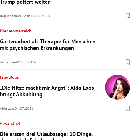
Trump poltert weiter
Ingrid Steiner-Gashi
07.07.2026
Niederösterreich
Gartenarbeit als Therapie für Menschen
mit psychischen Erkrankungen
Anna Mayr
06.07.2026
Freudloos
„Die Hitze macht mir Angst“: Aida Loos
bringt Abkühlung
Aida Loos
04.07.2026
Gesundheit
Die ersten drei Urlaubstage: 10 Dinge,