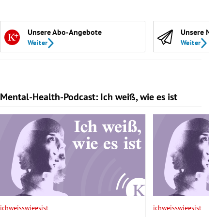
Unsere Abo-Angebote
Unsere Ne
Weiter
Weiter
Mental-Health-Podcast: Ich weiß, wie es ist
Slide 1 von 7
ichweisswieesist
ichweisswieesist