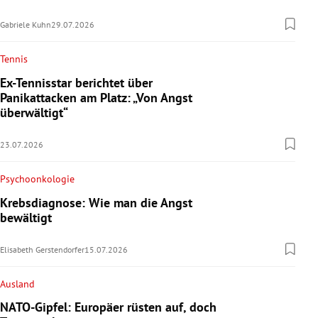
Gabriele Kuhn
29.07.2026
Tennis
Ex-Tennisstar berichtet über
Panikattacken am Platz: „Von Angst
überwältigt“
23.07.2026
Psychoonkologie
Krebsdiagnose: Wie man die Angst
bewältigt
Elisabeth Gerstendorfer
15.07.2026
Ausland
NATO-Gipfel: Europäer rüsten auf, doch