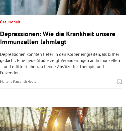
rreich Untermenü
rt Untermenü
Gesundheit
Depressionen: Wie die Krankheit unsere
schaft Untermenü
Immunzellen lahmlegt
s Untermenü
Depressionen könnten tiefer in den Körper eingreifen, als bisher
gedacht: Eine neue Studie zeigt Veränderungen an Immunzellen
zeit Untermenü
– und eröffnet überraschende Ansätze für Therapie und
Prävention.
undheit Untermenü
Marlene Patsalidis
Heute
tur Untermenü
nung Untermenü
lität Untermenü