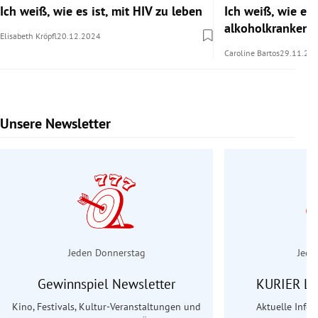
Ich weiß, wie es ist, mit HIV zu leben
Ich weiß, wie es i
alkoholkranken 
Elisabeth Kröpfl
20.12.2024
Caroline Bartos
29.11.20
Unsere Newsletter
Slide 1 von 6
Jeden Donnerstag
Jede
Gewinnspiel Newsletter
KURIER Le
Kino, Festivals, Kultur-Veranstaltungen und
Aktuelle Info