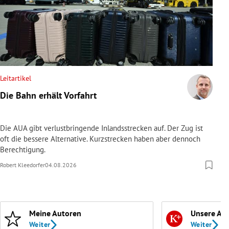
Leitartikel
Die Bahn erhält Vorfahrt
Die AUA gibt verlustbringende Inlandsstrecken auf. Der Zug ist
oft die bessere Alternative. Kurzstrecken haben aber dennoch
Berechtigung.
Robert Kleedorfer
04.08.2026
Meine Autoren
Unsere Ab
Weiter
Weiter