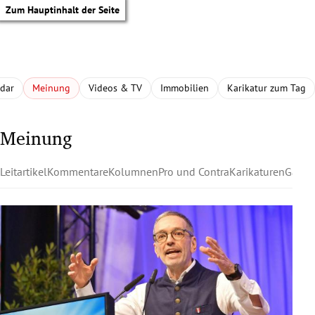
Zum Hauptinhalt der Seite
adar
Meinung
Videos & TV
Immobilien
Karikatur zum Tag
Meinung
Leitartikel
Kommentare
Kolumnen
Pro und Contra
Karikaturen
Gastk
tik Untermenü