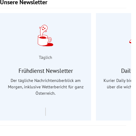
Unsere Newsletter
Slide 1 von 9
Täglich
Frühdienst Newsletter
Daily
Der tägliche Nachrichtenüberblick am
Kurier Daily biet
Morgen, inklusive Wetterbericht für ganz
über die wichti
Österreich.