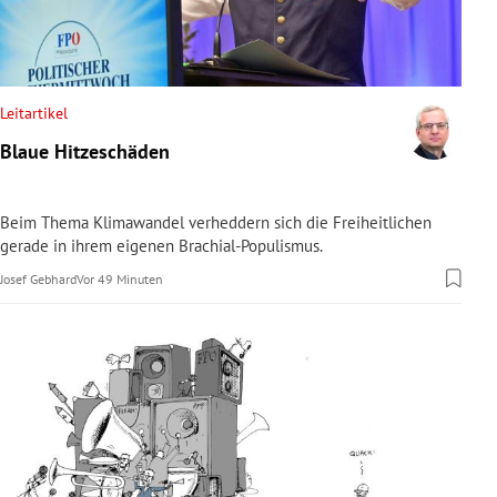
rreich Untermenü
rt Untermenü
Leitartikel
schaft Untermenü
Blaue Hitzeschäden
s Untermenü
Beim Thema Klimawandel verheddern sich die Freiheitlichen
zeit Untermenü
gerade in ihrem eigenen Brachial-Populismus.
Josef Gebhard
Vor 49 Minuten
undheit Untermenü
tur Untermenü
nung Untermenü
lität Untermenü