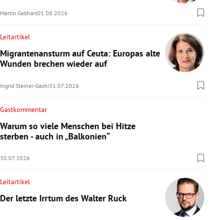
Martin Gebhart
01.08.2026
Leitartikel
Migrantenansturm auf Ceuta: Europas alte
Wunden brechen wieder auf
Ingrid Steiner-Gashi
31.07.2026
Gastkommentar
Warum so viele Menschen bei Hitze
sterben - auch in „Balkonien“
30.07.2026
Leitartikel
Der letzte Irrtum des Walter Ruck