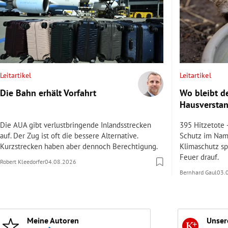
Leitartikel
Leitartikel
Die Bahn erhält Vorfahrt
Wo bleibt d
Hausversta
Die AUA gibt verlustbringende Inlandsstrecken
395 Hitzetote 
auf. Der Zug ist oft die bessere Alternative.
Schutz im Nam
Kurzstrecken haben aber dennoch Berechtigung.
Klimaschutz spa
Feuer drauf.
Robert Kleedorfer
04.08.2026
Bernhard Gaul
03.
Meine Autoren
Unser