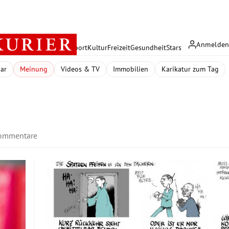
Anmelde
rreich
Politik
Wirtschaft
Sport
Kultur
Freizeit
Gesundheit
Stars
dar
Meinung
Videos & TV
Immobilien
Karikatur zum Tag
ommentare