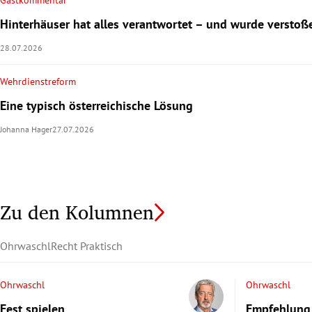
Gastkommentar
Hinterhäuser hat alles verantwortet – und wurde verstoß
28.07.2026
Wehrdienstreform
Eine typisch österreichische Lösung
Johanna Hager
27.07.2026
Zu den Kolumnen
Ohrwaschl
Recht Praktisch
Ohrwaschl
Ohrwaschl
Fest spielen
Empfehlung