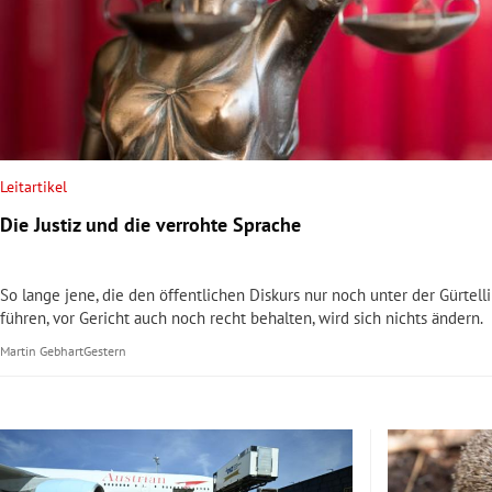
rt Untermenü
schaft Untermenü
s Untermenü
Leitartikel
zeit Untermenü
Die Justiz und die verrohte Sprache
undheit Untermenü
So lange jene, die den öffentlichen Diskurs nur noch unter der Gürtell
tur Untermenü
führen, vor Gericht auch noch recht behalten, wird sich nichts ändern.
Martin Gebhart
Gestern
nung Untermenü
lität Untermenü