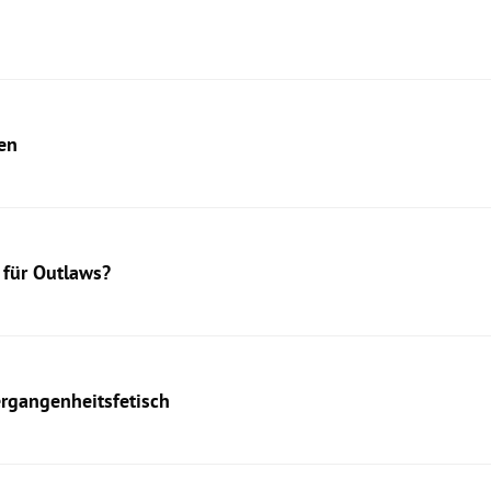
en
f für Outlaws?
ergangenheitsfetisch