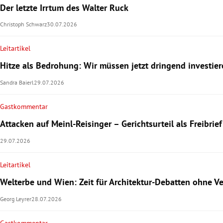
Der letzte Irrtum des Walter Ruck
Christoph Schwarz
30.07.2026
Leitartikel
Hitze als Bedrohung: Wir müssen jetzt dringend investier
Sandra Baierl
29.07.2026
Gastkommentar
Attacken auf Meinl-Reisinger – Gerichtsurteil als Freibrie
29.07.2026
Leitartikel
Welterbe und Wien: Zeit für Architektur-Debatten ohne V
Georg Leyrer
28.07.2026