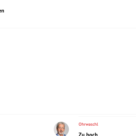
en
Ohrwaschl
Zu hoch