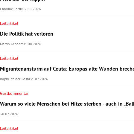
Caroline Ferstl
02.08.2026
Leitartikel
Die Politik hat verloren
Martin Gebhart
01.08.2026
Leitartikel
Migrantenansturm auf Ceuta: Europas alte Wunden brech
Ingrid Steiner-Gashi
31.07.2026
Gastkommentar
Warum so viele Menschen bei Hitze sterben - auch in „Ba
30.07.2026
Leitartikel