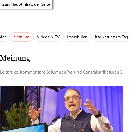
Zum Hauptinhalt der Seite
adar
Meinung
Videos & TV
Immobilien
Karikatur zum Tag
Meinung
Leitartikel
Kommentare
Kolumnen
Pro und Contra
Karikaturen
Gastk
tik Untermenü