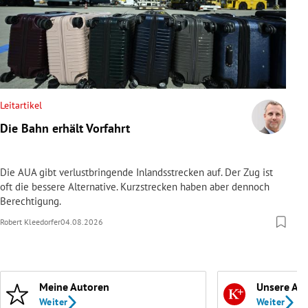
Leitartikel
Die Bahn erhält Vorfahrt
Die AUA gibt verlustbringende Inlandsstrecken auf. Der Zug ist
oft die bessere Alternative. Kurzstrecken haben aber dennoch
Berechtigung.
Robert Kleedorfer
04.08.2026
Meine Autoren
Unsere Ab
Weiter
Weiter