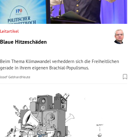
rreich Untermenü
rt Untermenü
Leitartikel
schaft Untermenü
Blaue Hitzeschäden
s Untermenü
Beim Thema Klimawandel verheddern sich die Freiheitlichen
zeit Untermenü
gerade in ihrem eigenen Brachial-Populismus.
Josef Gebhard
Heute
undheit Untermenü
tur Untermenü
nung Untermenü
lität Untermenü