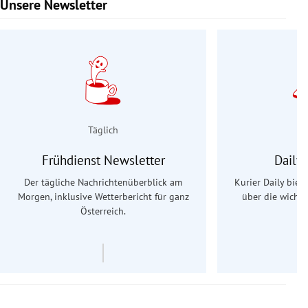
Unsere Newsletter
Slide 1 von 9
Täglich
Frühdienst Newsletter
Daily
Der tägliche Nachrichtenüberblick am
Kurier Daily biet
Morgen, inklusive Wetterbericht für ganz
über die wichti
Österreich.