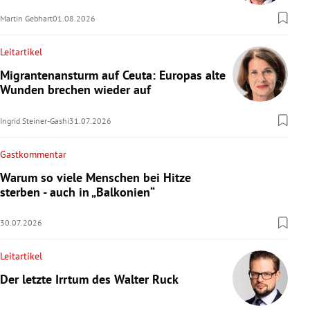
Martin Gebhart
01.08.2026
Leitartikel
Migrantenansturm auf Ceuta: Europas alte
Wunden brechen wieder auf
Ingrid Steiner-Gashi
31.07.2026
Gastkommentar
Warum so viele Menschen bei Hitze
sterben - auch in „Balkonien“
30.07.2026
Leitartikel
Der letzte Irrtum des Walter Ruck