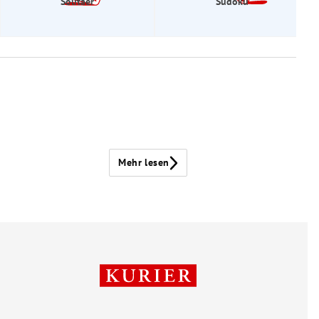
Solitaer
Sudoku
Mehr lesen