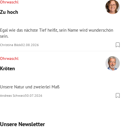
Ohrwaschl
Zu hoch
Egal wie das nächste Tief heißt, sein Name wird wunderschön
sein.
Christina Böck
02.08.2026
Ohrwaschl
Kröten
Unsere Natur und zweierlei Maß
Andreas Schwarz
30.07.2026
Unsere Newsletter
Slide 1 von 9