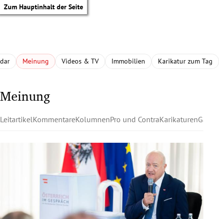
Zum Hauptinhalt der Seite
adar
Meinung
Videos & TV
Immobilien
Karikatur zum Tag
Meinung
Leitartikel
Kommentare
Kolumnen
Pro und Contra
Karikaturen
Gastk
tik Untermenü