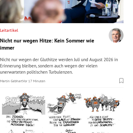
rreich Untermenü
rt Untermenü
Leitartikel
schaft Untermenü
Nicht nur wegen Hitze: Kein Sommer wie
immer
s Untermenü
Nicht nur wegen der Gluthitze werden Juli und August 2026 in
zeit Untermenü
Erinnerung bleiben, sondern auch wegen der vielen
unerwarteten politischen Turbulenzen.
undheit Untermenü
Martin Gebhart
Vor 17 Minuten
tur Untermenü
nung Untermenü
lität Untermenü