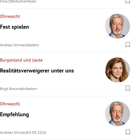
Nina Oberbucher
Heute
Ohrwaschl
Fest spielen
Andreas Schwarz
Gestern
Burgenland und Leute
Realitätsverweigerer unter uns
Birgit Braunrath
Gestern
Ohrwaschl
Empfehlung
Andreas Schwarz
04.08.2026