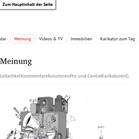
Zum Hauptinhalt der Seite
adar
Meinung
Videos & TV
Immobilien
Karikatur zum Tag
Meinung
Leitartikel
Kommentare
Kolumnen
Pro und Contra
Karikaturen
Gastk
tik Untermenü