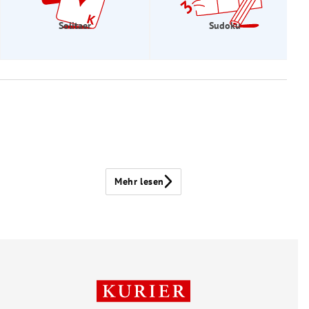
Solitaer
Sudoku
Mehr lesen