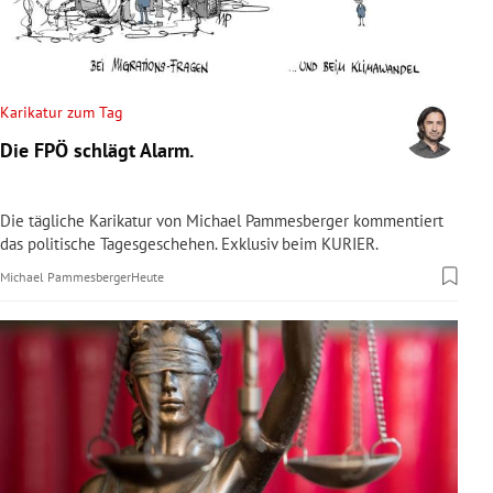
rreich Untermenü
rt Untermenü
Karikatur zum Tag
schaft Untermenü
Die FPÖ schlägt Alarm.
s Untermenü
Die tägliche Karikatur von Michael Pammesberger kommentiert
zeit Untermenü
das politische Tagesgeschehen. Exklusiv beim KURIER.
Michael Pammesberger
Heute
undheit Untermenü
tur Untermenü
nung Untermenü
lität Untermenü