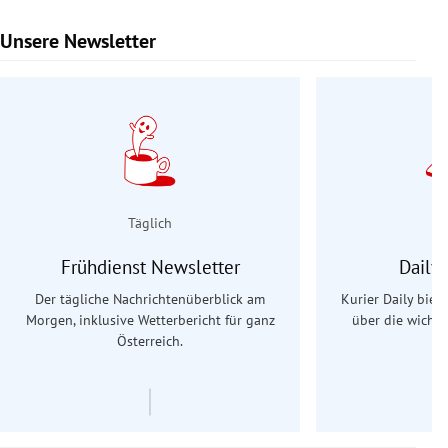
Unsere Newsletter
Slide 1 von 9
Täglich
Frühdienst Newsletter
Daily
Der tägliche Nachrichtenüberblick am
Kurier Daily biet
Morgen, inklusive Wetterbericht für ganz
über die wichti
Österreich.