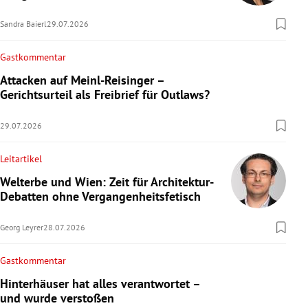
Sandra Baierl
29.07.2026
Gastkommentar
Attacken auf Meinl-Reisinger –
Gerichtsurteil als Freibrief für Outlaws?
29.07.2026
Leitartikel
Welterbe und Wien: Zeit für Architektur-
Debatten ohne Vergangenheitsfetisch
Georg Leyrer
28.07.2026
Gastkommentar
Hinterhäuser hat alles verantwortet –
und wurde verstoßen