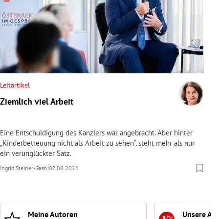
Leitartikel
Ziemlich viel Arbeit
Eine Entschuldigung des Kanzlers war angebracht. Aber hinter
„Kinderbetreuung nicht als Arbeit zu sehen“, steht mehr als nur
ein verunglückter Satz.
Ingrid Steiner-Gashi
07.08.2026
Meine Autoren
Unsere Ab