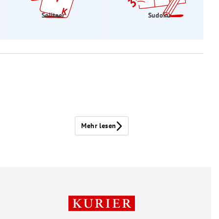
Solitaer
Sudoku
Mehr lesen