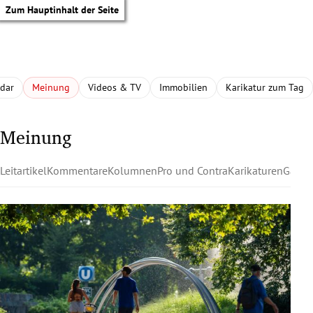
Zum Hauptinhalt der Seite
adar
Meinung
Videos & TV
Immobilien
Karikatur zum Tag
Meinung
Leitartikel
Kommentare
Kolumnen
Pro und Contra
Karikaturen
Gastk
tik Untermenü