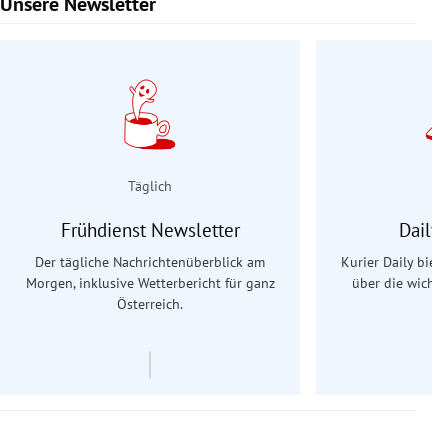
Unsere Newsletter
Slide 1 von 9
Täglich
Frühdienst Newsletter
Daily
Der tägliche Nachrichtenüberblick am
Kurier Daily biet
Morgen, inklusive Wetterbericht für ganz
über die wichti
Österreich.