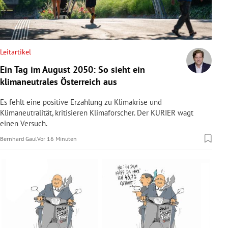
rreich Untermenü
rt Untermenü
Leitartikel
schaft Untermenü
Ein Tag im August 2050: So sieht ein
klimaneutrales Österreich aus
s Untermenü
Es fehlt eine positive Erzählung zu Klimakrise und
zeit Untermenü
Klimaneutralität, kritisieren Klimaforscher. Der KURIER wagt
einen Versuch.
undheit Untermenü
Bernhard Gaul
Vor 16 Minuten
tur Untermenü
nung Untermenü
lität Untermenü