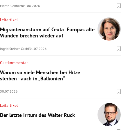
Martin Gebhart
01.08.2026
Leitartikel
Migrantenansturm auf Ceuta: Europas alte
Wunden brechen wieder auf
Ingrid Steiner-Gashi
31.07.2026
Gastkommentar
Warum so viele Menschen bei Hitze
sterben - auch in „Balkonien“
30.07.2026
Leitartikel
Der letzte Irrtum des Walter Ruck