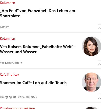
Kolumnen
„Am Feld“ von Franzobel: Das Leben am
Sportplatz
Gestern
Kolumnen
Vea Kaisers Kolumne „Fabelhafte Welt“:
Wasser und Wasser
Vea Kaiser
Gestern
Cafe Kralicek
Sommer im Café: Lob auf die Touris
Wolfgang Kralicek
07.08.2026
Oberbucher schaut fern