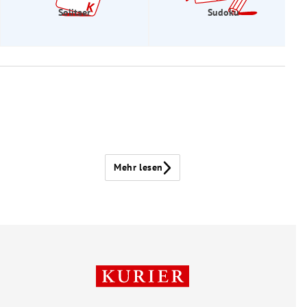
Solitaer
Sudoku
Mehr lesen