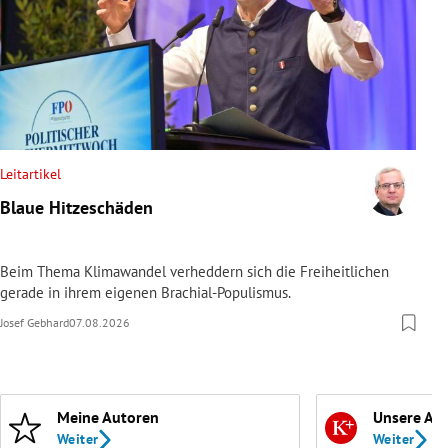
Leitartikel
Blaue Hitzeschäden
Beim Thema Klimawandel verheddern sich die Freiheitlichen
gerade in ihrem eigenen Brachial-Populismus.
Josef Gebhard
07.08.2026
Meine Autoren
Unsere Ab
Weiter
Weiter