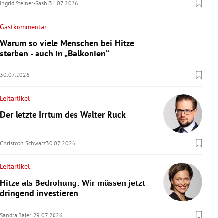
Ingrid Steiner-Gashi
31.07.2026
Gastkommentar
Warum so viele Menschen bei Hitze
sterben - auch in „Balkonien“
30.07.2026
Leitartikel
Der letzte Irrtum des Walter Ruck
Christoph Schwarz
30.07.2026
Leitartikel
Hitze als Bedrohung: Wir müssen jetzt
dringend investieren
Sandra Baierl
29.07.2026