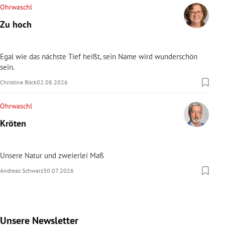
Ohrwaschl
Zu hoch
Egal wie das nächste Tief heißt, sein Name wird wunderschön
sein.
Christina Böck
02.08.2026
Ohrwaschl
Kröten
Unsere Natur und zweierlei Maß
Andreas Schwarz
30.07.2026
Unsere Newsletter
Slide 1 von 9