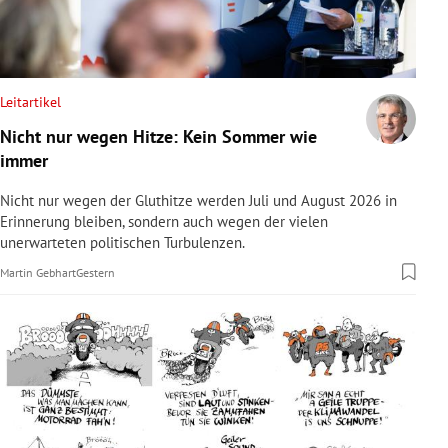
rreich Untermenü
rt Untermenü
Leitartikel
schaft Untermenü
Nicht nur wegen Hitze: Kein Sommer wie
immer
s Untermenü
Nicht nur wegen der Gluthitze werden Juli und August 2026 in
zeit Untermenü
Erinnerung bleiben, sondern auch wegen der vielen
unerwarteten politischen Turbulenzen.
undheit Untermenü
Martin Gebhart
Gestern
tur Untermenü
nung Untermenü
lität Untermenü