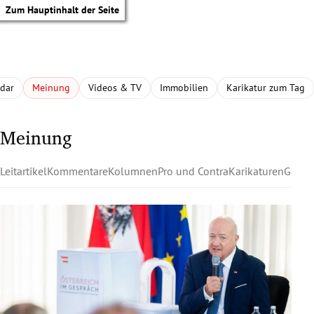
Zum Hauptinhalt der Seite
adar
Meinung
Videos & TV
Immobilien
Karikatur zum Tag
Meinung
Leitartikel
Kommentare
Kolumnen
Pro und Contra
Karikaturen
Gastk
tik Untermenü