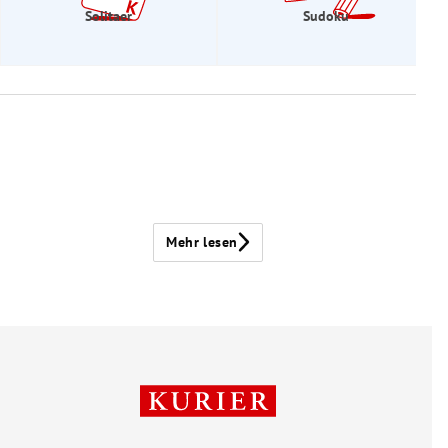
Solitaer
Sudoku
Mehr lesen