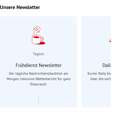
Unsere Newsletter
Slide 1 von 9
Täglich
Frühdienst Newsletter
Daily
Der tägliche Nachrichtenüberblick am
Kurier Daily biet
Morgen, inklusive Wetterbericht für ganz
über die wichti
Österreich.