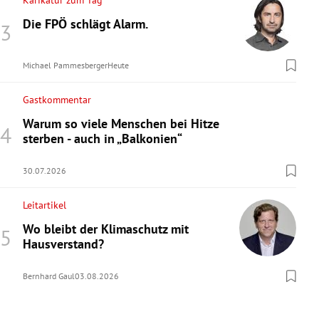
Karikatur zum Tag
Die FPÖ schlägt Alarm.
Michael Pammesberger
Heute
Gastkommentar
Warum so viele Menschen bei Hitze
sterben - auch in „Balkonien“
30.07.2026
Leitartikel
Wo bleibt der Klimaschutz mit
Hausverstand?
Bernhard Gaul
03.08.2026