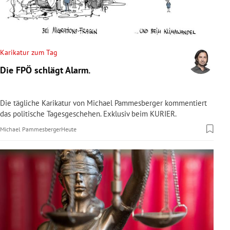
rreich Untermenü
rt Untermenü
Karikatur zum Tag
schaft Untermenü
Die FPÖ schlägt Alarm.
s Untermenü
Die tägliche Karikatur von Michael Pammesberger kommentiert
zeit Untermenü
das politische Tagesgeschehen. Exklusiv beim KURIER.
Michael Pammesberger
Heute
undheit Untermenü
tur Untermenü
nung Untermenü
lität Untermenü