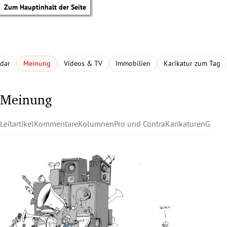
Zum Hauptinhalt der Seite
adar
Meinung
Videos & TV
Immobilien
Karikatur zum Tag
Meinung
Leitartikel
Kommentare
Kolumnen
Pro und Contra
Karikaturen
Gastk
tik Untermenü