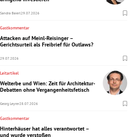
Sandra Baierl
29.07.2026
Gastkommentar
Attacken auf Meinl-Reisinger –
Gerichtsurteil als Freibrief für Outlaws?
29.07.2026
Leitartikel
Welterbe und Wien: Zeit für Architektur-
Debatten ohne Vergangenheitsfetisch
Georg Leyrer
28.07.2026
Gastkommentar
Hinterhäuser hat alles verantwortet –
und wurde verstoßen