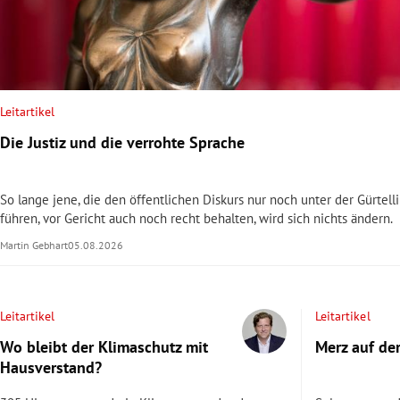
rt Untermenü
schaft Untermenü
Leitartikel
s Untermenü
Die Justiz und die verrohte Sprache
zeit Untermenü
So lange jene, die den öffentlichen Diskurs nur noch unter der Gürtell
undheit Untermenü
führen, vor Gericht auch noch recht behalten, wird sich nichts ändern.
Martin Gebhart
05.08.2026
tur Untermenü
nung Untermenü
Leitartikel
Leitartikel
lität Untermenü
Wo bleibt der Klimaschutz mit
Merz auf de
Hausverstand?