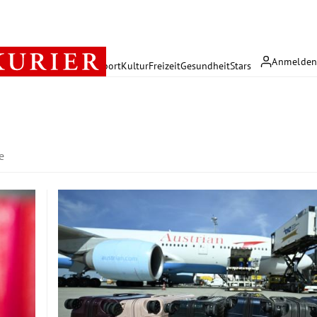
Anmelde
rreich
Politik
Wirtschaft
Sport
Kultur
Freizeit
Gesundheit
Stars
e