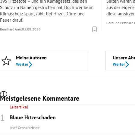
395 Hitzetote – und ein Klimagesetz, das den
Selten waren 
Schutz im Namen gestrichen hat. Doch wer beim
aus der eigenen
Klimaschutz spart, zahlt bei Hitze, Dürre und
diese aussitze
Feuer drauf.
Caroline Ferstl
02.
Bernhard Gaul
03.08.2026
Meine Autoren
Unsere Ab
Weiter
Weiter
Meistgelesene Kommentare
Leitartikel
Blaue Hitzeschäden
Josef Gebhard
Heute