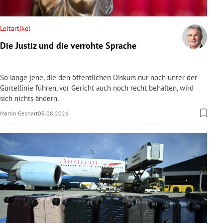
rreich Untermenü
Leitartikel
rt Untermenü
Die Justiz und die verrohte Sprache
schaft Untermenü
So lange jene, die den öffentlichen Diskurs nur noch unter der
s Untermenü
Gürtellinie führen, vor Gericht auch noch recht behalten, wird
sich nichts ändern.
zeit Untermenü
Martin Gebhart
05.08.2026
undheit Untermenü
tur Untermenü
nung Untermenü
lität Untermenü