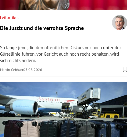
rreich Untermenü
Leitartikel
rt Untermenü
Die Justiz und die verrohte Sprache
schaft Untermenü
So lange jene, die den öffentlichen Diskurs nur noch unter der
s Untermenü
Gürtellinie führen, vor Gericht auch noch recht behalten, wird
sich nichts ändern.
zeit Untermenü
Martin Gebhart
05.08.2026
undheit Untermenü
tur Untermenü
nung Untermenü
lität Untermenü