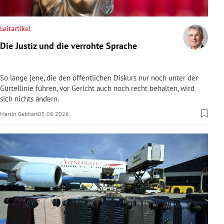
rreich Untermenü
Leitartikel
rt Untermenü
Die Justiz und die verrohte Sprache
schaft Untermenü
So lange jene, die den öffentlichen Diskurs nur noch unter der
s Untermenü
Gürtellinie führen, vor Gericht auch noch recht behalten, wird
sich nichts ändern.
zeit Untermenü
Martin Gebhart
05.08.2026
undheit Untermenü
tur Untermenü
nung Untermenü
lität Untermenü