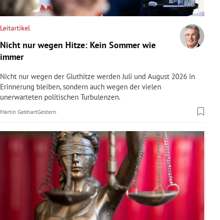
rreich Untermenü
Leitartikel
rt Untermenü
Nicht nur wegen Hitze: Kein Sommer wie
immer
schaft Untermenü
Nicht nur wegen der Gluthitze werden Juli und August 2026 in
s Untermenü
Erinnerung bleiben, sondern auch wegen der vielen
unerwarteten politischen Turbulenzen.
zeit Untermenü
Martin Gebhart
Gestern
undheit Untermenü
tur Untermenü
nung Untermenü
lität Untermenü