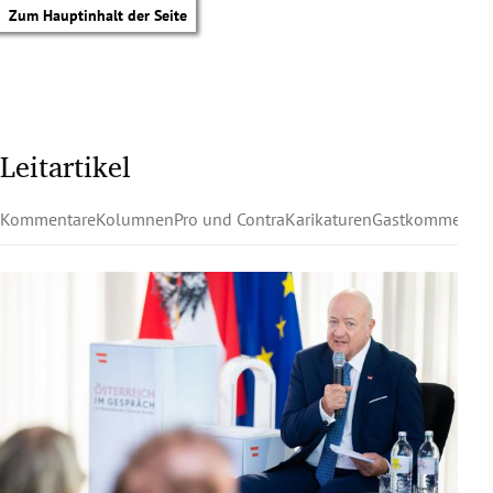
Zum Hauptinhalt der Seite
Leitartikel
Kommentare
Kolumnen
Pro und Contra
Karikaturen
Gastkommentar
tik Untermenü