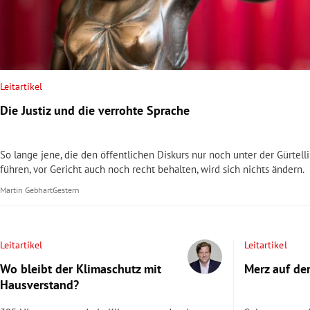
rt Untermenü
schaft Untermenü
Leitartikel
s Untermenü
Die Justiz und die verrohte Sprache
zeit Untermenü
So lange jene, die den öffentlichen Diskurs nur noch unter der Gürtell
undheit Untermenü
führen, vor Gericht auch noch recht behalten, wird sich nichts ändern.
Martin Gebhart
Gestern
tur Untermenü
nung Untermenü
Leitartikel
Leitartikel
lität Untermenü
Wo bleibt der Klimaschutz mit
Merz auf de
Hausverstand?