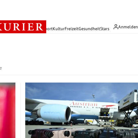
Anmelde
rreich
Politik
Wirtschaft
Sport
Kultur
Freizeit
Gesundheit
Stars
e