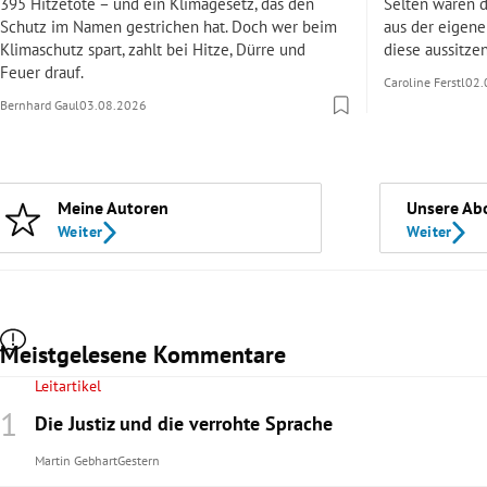
395 Hitzetote – und ein Klimagesetz, das den
Selten waren 
Schutz im Namen gestrichen hat. Doch wer beim
aus der eigenen
Klimaschutz spart, zahlt bei Hitze, Dürre und
diese aussitze
Feuer drauf.
Caroline Ferstl
02.
Bernhard Gaul
03.08.2026
Meine Autoren
Unsere Ab
Weiter
Weiter
Meistgelesene Kommentare
Leitartikel
Die Justiz und die verrohte Sprache
Martin Gebhart
Gestern