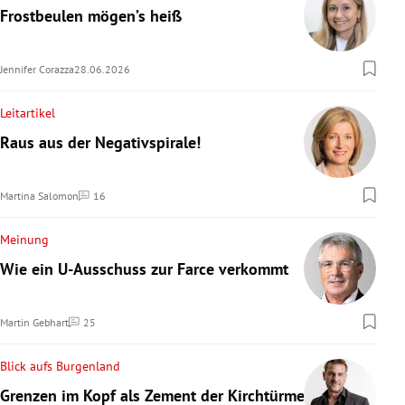
Frostbeulen mögen’s heiß
Jennifer Corazza
28.06.2026
Leitartikel
Raus aus der Negativspirale!
Martina Salomon
16
Kommentare
Meinung
Wie ein U-Ausschuss zur Farce verkommt
Martin Gebhart
25
Kommentare
Blick aufs Burgenland
Grenzen im Kopf als Zement der Kirchtürme