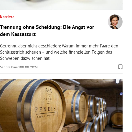
rreich Untermenü
Karriere
rt Untermenü
Trennung ohne Scheidung: Die Angst vor
dem Kassasturz
schaft Untermenü
Getrennt, aber nicht geschieden: Warum immer mehr Paare den
s Untermenü
Schlussstrich scheuen – und welche finanziellen Folgen das
Schweben dazwischen hat.
zeit Untermenü
Sandra Baierl
08.08.2026
undheit Untermenü
tur Untermenü
nung Untermenü
lität Untermenü