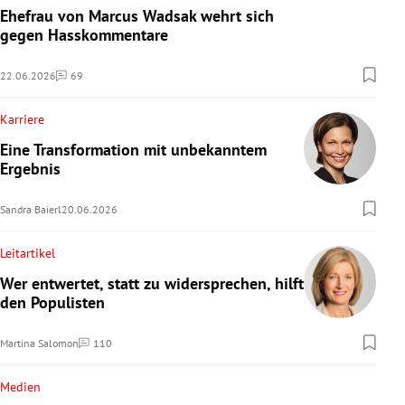
Ehefrau von Marcus Wadsak wehrt sich
gegen Hasskommentare
22.06.2026
69
Kommentare
Karriere
Eine Transformation mit unbekanntem
Ergebnis
Sandra Baierl
20.06.2026
Leitartikel
Wer entwertet, statt zu widersprechen, hilft
den Populisten
Martina Salomon
110
Kommentare
Medien