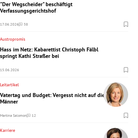
"Der Wegscheider" beschäftigt
Verfassungsgerichtshof
17.06.2026
38
Kommentare
Austropromis
Hass im Netz: Kabarettist Christoph Fälbl
springt Kathi Straßer bei
15.06.2026
Leitartikel
Vatertag und Budget: Vergesst nicht auf die
Männer
Martina Salomon
12
Kommentare
Karriere