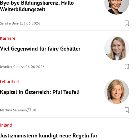
Bye-bye Bildungskarenz, Hallo
Weiterbildungszeit
Sandra Baierl
13.06.2026
Karriere
Viel Gegenwind für faire Gehälter
Jennifer Corazza
06.06.2026
Leitartikel
Kapital in Österreich: Pfui Teufel!
Martina Salomon
38
Kommentare
Inland
Justizministerin kündigt neue Regeln für