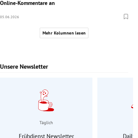
Online-Kommentare an
05.06.2026
Mehr Kolumnen lesen
Unsere Newsletter
Slide 1 von 9
Täglich
Frühdienst Newsletter
Daily