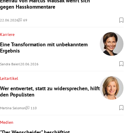
Ehefrau von Marcus Wadsak wehrt sich
gegen Hasskommentare
22.06.2026
69
Kommentare
Karriere
Eine Transformation mit unbekanntem
Ergebnis
Sandra Baierl
20.06.2026
Leitartikel
Wer entwertet, statt zu widersprechen, hilft
den Populisten
Martina Salomon
110
Kommentare
Medien
"Der Wegscheider" beschäftigt