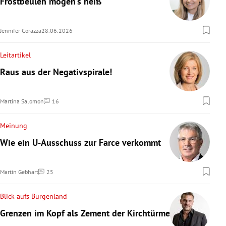
Frostbeulen mögen’s heiß
Jennifer Corazza
28.06.2026
Leitartikel
Raus aus der Negativspirale!
Martina Salomon
16
Kommentare
Meinung
Wie ein U-Ausschuss zur Farce verkommt
Martin Gebhart
25
Kommentare
Blick aufs Burgenland
Grenzen im Kopf als Zement der Kirchtürme