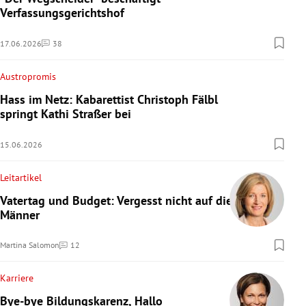
Verfassungsgerichtshof
17.06.2026
38
Kommentare
Austropromis
Hass im Netz: Kabarettist Christoph Fälbl
springt Kathi Straßer bei
15.06.2026
Leitartikel
Vatertag und Budget: Vergesst nicht auf die
Männer
Martina Salomon
12
Kommentare
Karriere
Bye-bye Bildungskarenz, Hallo