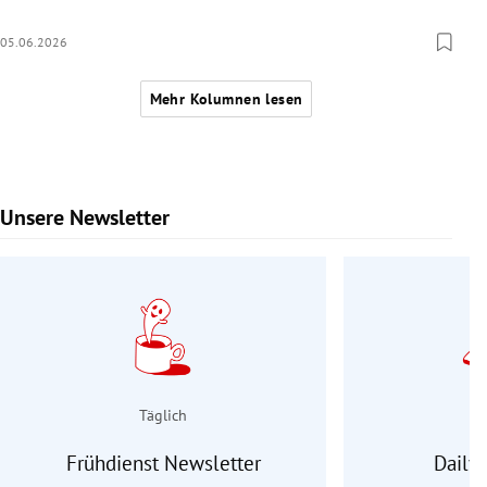
05.06.2026
Mehr Kolumnen lesen
Unsere Newsletter
Slide 1 von 9
Täglich
Frühdienst Newsletter
Daily