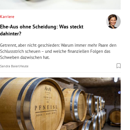
rreich Untermenü
Karriere
rt Untermenü
Ehe-Aus ohne Scheidung: Was steckt
dahinter?
schaft Untermenü
Getrennt, aber nicht geschieden: Warum immer mehr Paare den
s Untermenü
Schlussstrich scheuen – und welche finanziellen Folgen das
Schweben dazwischen hat.
zeit Untermenü
Sandra Baierl
Heute
undheit Untermenü
tur Untermenü
nung Untermenü
lität Untermenü