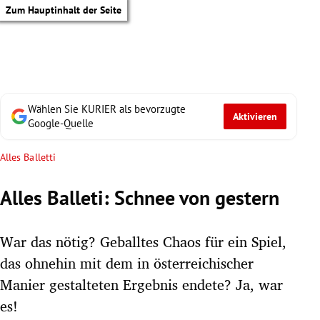
Zum Hauptinhalt der Seite
Wählen Sie KURIER als bevorzugte
Aktivieren
Google-Quelle
Alles Balletti
Alles Balleti: Schnee von gestern
War das nötig? Geballtes Chaos für ein Spiel,
das ohnehin mit dem in österreichischer
Manier gestalteten Ergebnis endete? Ja, war
tik Untermenü
es!