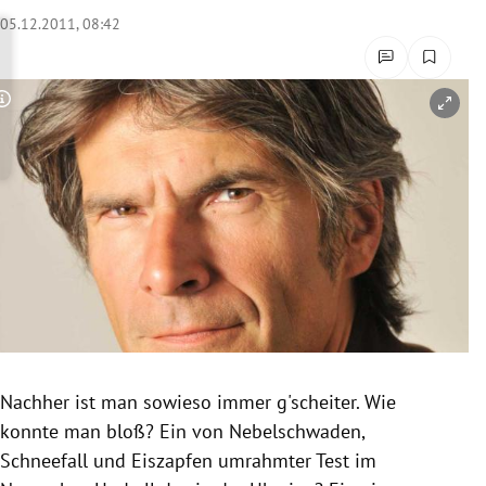
rreich Untermenü
05.12.2011, 08:42
rt Untermenü
Copyright-Hinweis öffnen/schließen
schaft Untermenü
s Untermenü
zeit Untermenü
undheit Untermenü
tur Untermenü
nung Untermenü
Nachher ist man sowieso immer g'scheiter. Wie
konnte man bloß? Ein von
Nebelschwaden
,
lität Untermenü
Schneefall und Eiszapfen umrahmter Test im