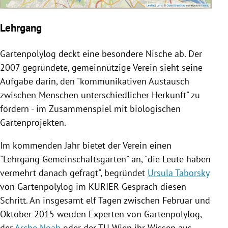
Lehrgang
Gartenpolylog
deckt eine besondere Nische ab. Der
2007 gegründete, gemeinnützige Verein sieht seine
Aufgabe darin, den "kommunikativen Austausch
zwischen Menschen unterschiedlicher Herkunft" zu
fördern - im Zusammenspiel mit biologischen
Gartenprojekten.
Im kommenden Jahr bietet der Verein einen
"
Lehrgang
Gemeinschaftsgarten
" an, "die Leute haben
vermehrt danach gefragt", begründet
Ursula Taborsky
von
Gartenpolylog
im KURIER-Gespräch diesen
Schritt. An insgesamt elf Tagen zwischen Februar und
Oktober 2015 werden Experten von
Gartenpolylog
,
der
Arche Noah
oder der
TU Wien
ihr Wissen aus