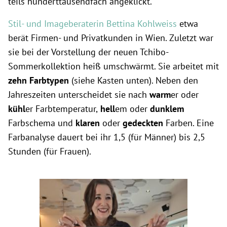
teils hunderttausendfach angeklickt.
Stil- und Imageberaterin Bettina Kohlweiss
etwa
berät Firmen- und Privatkunden in Wien. Zuletzt war
sie bei der Vorstellung der neuen Tchibo-
Sommerkollektion heiß umschwärmt. Sie arbeitet mit
zehn Farbtypen
(siehe Kasten unten). Neben den
Jahreszeiten unterscheidet sie nach
warm
er oder
kühl
er Farbtemperatur,
hell
em oder
dunklem
Farbschema und
klaren
oder
gedeckten
Farben. Eine
Farbanalyse dauert bei ihr 1,5 (für Männer) bis 2,5
Stunden (für Frauen).