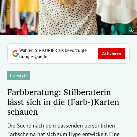
erreich Untermenü
rt Untermenü
tschaft Untermenü
rs Untermenü
Wählen Sie KURIER als bevorzugte
Aktivieren
Google-Quelle
izeit Untermenü
Lifestyle
undheit Untermenü
Farbberatung: Stilberaterin
tur Untermenü
lässt sich in die (Farb-)Karten
schauen
nung Untermenü
ilität Untermenü
Die Suche nach dem passenden persönlichen
Farbschema hat sich zum Hype entwickelt. Eine