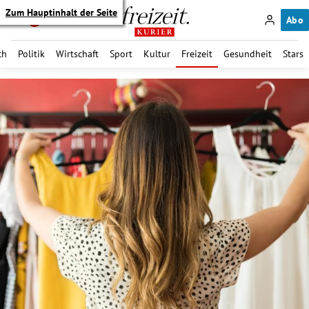
Zum Hauptinhalt der Seite
Abo
ch
Politik
Wirtschaft
Sport
Kultur
Freizeit
Gesundheit
Stars
itik Untermenü