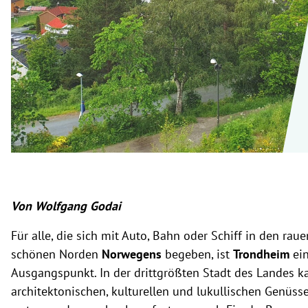
rt Untermenü
schaft Untermenü
s Untermenü
zeit Untermenü
undheit Untermenü
tur Untermenü
Von Wolfgang Godai
nung Untermenü
Für alle, die sich mit Auto, Bahn oder Schiff in den rau
lität Untermenü
schönen Norden
Norwegens
begeben, ist
Trondheim
ei
Ausgangspunkt. In der drittgrößten Stadt des Landes 
architektonischen, kulturellen und lukullischen Genüss