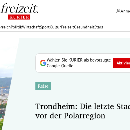
Anm
rreich
Politik
Wirtschaft
Sport
Kultur
Freizeit
Gesundheit
Stars
Wählen Sie KURIER als bevorzugte
Aktivie
Google-Quelle
Reise
Trondheim: Die letzte Sta
vor der Polarregion