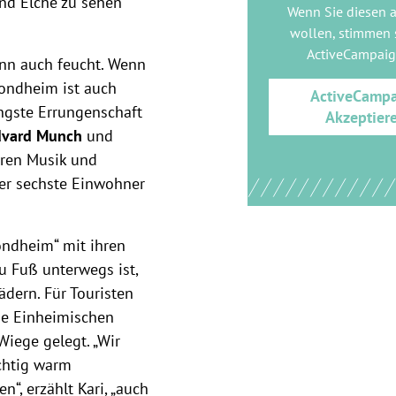
und Elche zu sehen
Wenn Sie diesen 
wollen, stimmen s
ActiveCampai
enn auch feucht. Wenn
rondheim ist auch
ActiveCamp
ngste Errungenschaft
Akzeptier
dvard Munch
und
eren Musik und
der sechste Einwohner
ondheim“ mit ihren
u Fuß unterwegs ist,
ädern. Für Touristen
ie Einheimischen
Wiege gelegt. „Wir
chtig warm
“, erzählt Kari, „auch