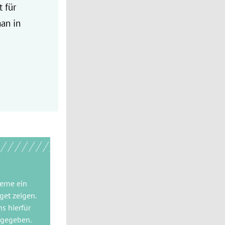
 für
an in
gerne
ein
get
zeigen.
ns hierfür
 gegeben.