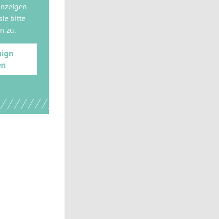
anzeigen
ie bitte
gn
zu.
aign
en