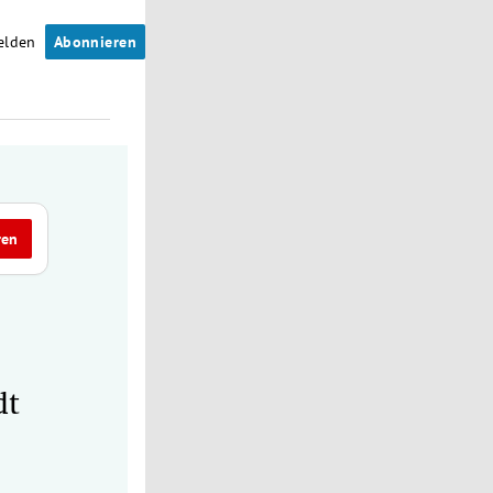
elden
Abonnieren
ren
dt