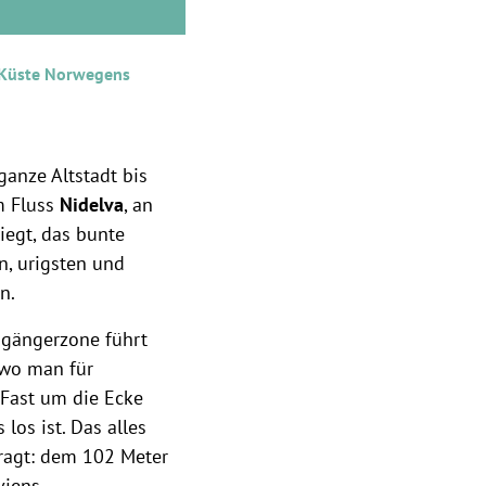
r Küste Norwegens
anze Altstadt bis
m Fluss
Nidelva
, an
liegt, das bunte
n, urigsten und
n.
ßgängerzone führt
 wo man für
 Fast um die Ecke
los ist. Das alles
ragt: dem 102 Meter
iens.