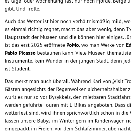
es tage- oder wochenlang fast nur noch Fjorde, Berge 
gibt. Und Trolle.
Auch das Wetter ist hier noch verhältnismäßig mild, w
es einmal richtig regnet, macht das aber wenig, denn T
Hauptstadt der Museen und die können hier einiges. Jü
ist das erst 2025 eröffnete
PoMo
, wo man Werke von
E
Pablo Picasso
bestaunen kann. Viele Museen thematisi
Instrumente, kein Wunder in der jungen Stadt, denn je
ist Student.
Das merkt man auch überall. Während Kari von „Visit Tr
Gästen angesichts der Regenwolken sicherheitshalber z
wurlt es nur so vor Bysykkels, den mietbaren Stadtfahrr
werden geführte Touren mit E-Bikes angeboten. Dass d
wetterfest sind, wird ihnen sprichwörtlich schon in die 
lassen unsere Babys im Winter gern im Kinderwagen ri
eingepackt im Freien, vor dem Schlafzimmer, übernachten