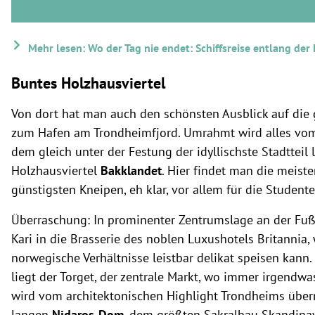
Mehr lesen: Wo der Tag nie endet: Schiffsreise entlang de
Buntes Holzhausviertel
Von dort hat man auch den schönsten Ausblick auf die g
zum Hafen am Trondheimfjord. Umrahmt wird alles vo
dem gleich unter der Festung der idyllischste Stadtteil 
Holzhausviertel
Bakklandet
. Hier findet man die meiste
günstigsten Kneipen, eh klar, vor allem für die Studente
Überraschung: In prominenter Zentrumslage an der Fu
Kari in die Brasserie des noblen Luxushotels Britannia,
norwegische Verhältnisse leistbar delikat speisen kann.
liegt der Torget, der zentrale Markt, wo immer irgendwas 
wird vom architektonischen Highlight Trondheims über
langen
Nidaros-Dom
, dem größten Sakralbau Skandinav