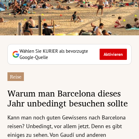
erreich Untermenü
rt Untermenü
tschaft Untermenü
rs Untermenü
Wählen Sie KURIER als bevorzugte
Aktivieren
Google-Quelle
izeit Untermenü
Reise
undheit Untermenü
Warum man Barcelona dieses
tur Untermenü
Jahr unbedingt besuchen sollte
nung Untermenü
Kann man noch guten Gewissens nach Barcelona
ilität Untermenü
reisen? Unbedingt, vor allem jetzt. Denn es gibt
einiges zu sehen. Von Gaudí und anderen