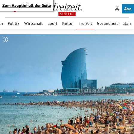
Zum Hauptinhalt der Seite
Abo
ch
Politik
Wirtschaft
Sport
Kultur
Freizeit
Gesundheit
Stars
itik Untermenü