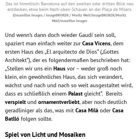
Das ist himmlisch: Barcelona auf den zweiten oder dritten Blick neu
entdecken, etwa beim Nach-oben-Schauen an der Plaça de Milans
©mauritius images / imageBROKER / Moritz Wolf/imageBROKER/Moritz
Wolf/mauritius images
Und wenn’s dann doch wieder Gaudí sein soll,
spaziert man einfach weiter zur
Casa Vicens
, dem
ersten Haus des „El arquitecto de Dios“ („Gottes
Architekt“), der es folgendermaßen beschrieben hat:
„Stellen wir uns ein
Haus
vor – weder groß noch
klein, ein gewöhnliches Haus, das sich verändert,
wächst und nach und nach so weit ausgestaltet wird,
dass es schließlich einem
Palast
gleicht“. Bereits
verspielt
und
ornamentverliebt
, aber noch deutlich
geradliniger als das, was mit
Casa Milà
oder
Casa
Batlló
folgen sollte.
Spiel von Licht und Mosaiken