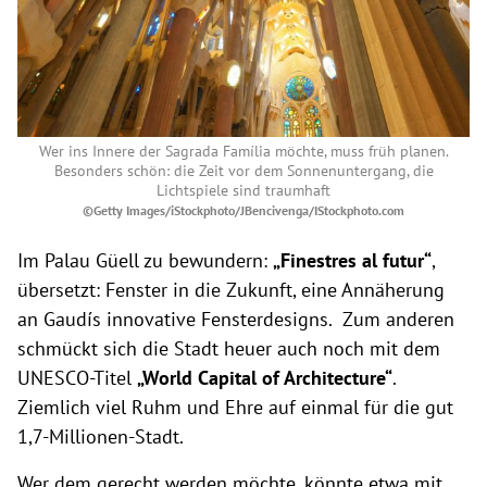
Wer ins Innere der Sagrada Família möchte, muss früh planen.
Besonders schön: die Zeit vor dem Sonnenuntergang, die
Lichtspiele sind traumhaft
©Getty Images/iStockphoto/JBencivenga/IStockphoto.com
Im Palau Güell zu bewundern:
„Finestres al futur“
,
übersetzt: Fenster in die Zukunft, eine Annäherung
an Gaudís innovative Fensterdesigns. Zum anderen
schmückt sich die Stadt heuer auch noch mit dem
UNESCO-Titel
„World Capital of Architecture“
.
Ziemlich viel Ruhm und Ehre auf einmal für die gut
1,7-Millionen-Stadt.
Wer dem gerecht werden möchte, könnte etwa mit