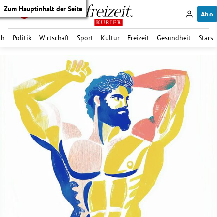
Zum Hauptinhalt der Seite
Abo
ch
Politik
Wirtschaft
Sport
Kultur
Freizeit
Gesundheit
Stars
itik Untermenü