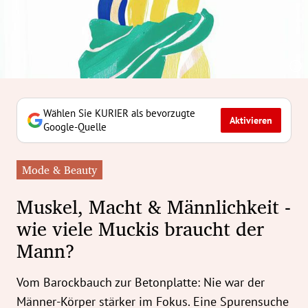
erreich Untermenü
rt Untermenü
tschaft Untermenü
rs Untermenü
Wählen Sie KURIER als bevorzugte
Aktivieren
Google-Quelle
izeit Untermenü
Mode & Beauty
undheit Untermenü
Muskel, Macht & Männlichkeit -
tur Untermenü
wie viele Muckis braucht der
Mann?
nung Untermenü
ilität Untermenü
Vom Barockbauch zur Betonplatte: Nie war der
Männer-Körper stärker im Fokus. Eine Spurensuche