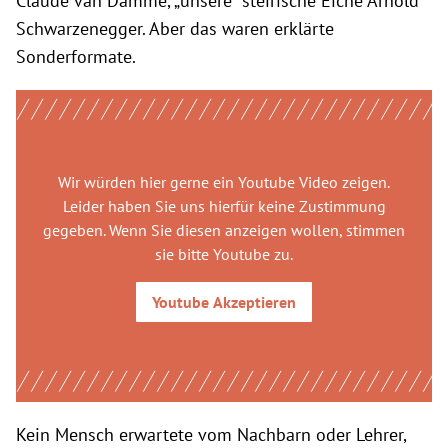
Claude van Damme, „unsere“ steirische Eiche Arnold
Schwarzenegger. Aber das waren erklärte
Sonderformate.
Wir würden hier gerne
ein Youtube Video
zeigen.
Leider haben Sie uns hierfür keine Zustimmung
gegeben. Wenn Sie diesen anzeigen wollen, stimmen
sie bitte
Youtube
zu.
Youtube
Akzeptieren
Kein Mensch erwartete vom Nachbarn oder Lehrer,