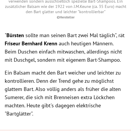
verwenden sondern ausschließlich spezielle Bart-Shampoos. Ein
zusätzlicher Balsam wie der 1922 von J.M.Keune (ca. 35 Euro) macht
den Bart glatter und leichter "kontrollierbar"
©Hersteller
"
Bürsten
sollte man seinen Bart zwei Mal täglich", rät
Friseur Bernhard Krenn
auch heutigen Männern.
Beim Duschen einfach mitwaschen, allerdings nicht
mit Duschgel, sondern mit eigenem Bart-Shampoo.
Ein Balsam macht den Bart weicher und leichter zu
kontrollieren. Denn der Trend gehe zu möglichst
glattem Bart. Also völlig anders als früher die alten
Sumerer, die sich mit Brenneisen extra Löckchen
machten. Heute gibt's dagegen elektrische
"Bartglätter".