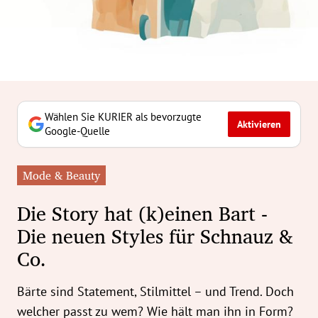
erreich Untermenü
rt Untermenü
tschaft Untermenü
rs Untermenü
Wählen Sie KURIER als bevorzugte
Aktivieren
Google-Quelle
izeit Untermenü
Mode & Beauty
undheit Untermenü
Die Story hat (k)einen Bart -
tur Untermenü
Die neuen Styles für Schnauz &
Co.
nung Untermenü
ilität Untermenü
Bärte sind Statement, Stilmittel – und Trend. Doch
welcher passt zu wem? Wie hält man ihn in Form?