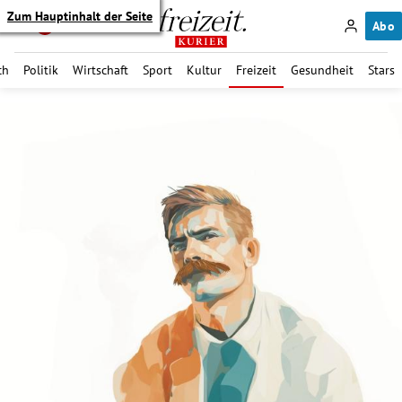
Zum Hauptinhalt der Seite
Abo
ch
Politik
Wirtschaft
Sport
Kultur
Freizeit
Gesundheit
Stars
itik Untermenü