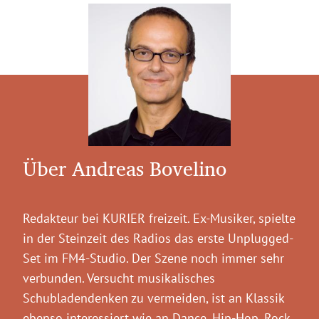
Über Andreas Bovelino
Redakteur bei KURIER freizeit. Ex-Musiker, spielte
in der Steinzeit des Radios das erste Unplugged-
Set im FM4-Studio. Der Szene noch immer sehr
verbunden. Versucht musikalisches
Schubladendenken zu vermeiden, ist an Klassik
ebenso interessiert wie an Dance, Hip-Hop, Rock