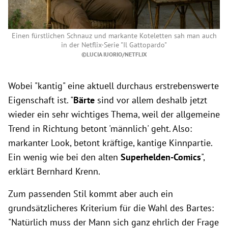
Einen fürstlichen Schnauz und markante Koteletten sah man auch
in der Netflix-Serie "Il Gattopardo"
©LUCIA IUORIO/NETFLIX
Wobei "kantig" eine aktuell durchaus erstrebenswerte
Eigenschaft ist. "
Bärte
sind vor allem deshalb jetzt
wieder ein sehr wichtiges Thema, weil der allgemeine
Trend in Richtung betont 'männlich' geht. Also:
markanter Look, betont kräftige, kantige Kinnpartie.
Ein wenig wie bei den alten
Superhelden-Comics
",
erklärt Bernhard Krenn.
Zum passenden Stil kommt aber auch ein
grundsätzlicheres Kriterium für die Wahl des Bartes:
"Natürlich muss der Mann sich ganz ehrlich der Frage