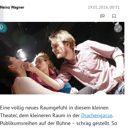
rreich Untermenü
Heinz Wagner
19.01.2016, 00:31
rt Untermenü
Copyright-Hinweis öffnen/schließen
schaft Untermenü
s Untermenü
zeit Untermenü
undheit Untermenü
tur Untermenü
nung Untermenü
Eine völlig neues
Raumgefühl
in diesem kleinen
Theater, dem kleineren Raum in der
Drachengasse
.
lität Untermenü
Publikumsreihen
auf der Bühne – schräg gestellt. So