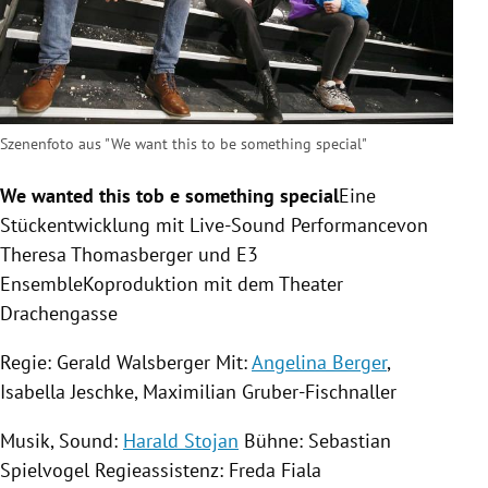
Szenenfoto aus "We want this to be something special"
We wanted this tob e something special
Eine
Stückentwicklung mit Live-Sound Performancevon
Theresa Thomasberger und E3
EnsembleKoproduktion mit dem Theater
Drachengasse
Regie: Gerald Walsberger Mit:
Angelina Berger
,
Isabella Jeschke
,
Maximilian Gruber-Fischnaller
Musik, Sound:
Harald Stojan
Bühne:
Sebastian
Spielvogel
Regieassistenz:
Freda Fiala