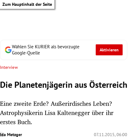
Zum Hauptinhalt der Seite
Wählen Sie KURIER als bevorzugte
Aktivieren
Google-Quelle
Interview
Die Planetenjägerin aus Österreich
Eine zweite Erde? Außerirdisches Leben?
Astrophysikerin Lisa Kaltenegger über ihr
erstes Buch.
tik Untermenü
Ida Metzger
07.11.2015, 06:00