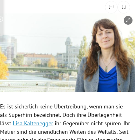
rreich Untermenü
rt Untermenü
Copyright-Hinweis öffnen/schließen
schaft Untermenü
s Untermenü
zeit Untermenü
undheit Untermenü
tur Untermenü
Es ist sicherlich keine
Übertreibung
, wenn man sie
nung Untermenü
als
Superhirn
bezeichnet. Doch ihre Überlegenheit
lässt
Lisa Kaltenegger
ihr Gegenüber nicht spüren. Ihr
lität Untermenü
Metier sind die unendlichen Weiten des Weltalls. Seit