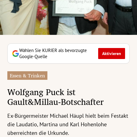
erreich Untermenü
rt Untermenü
tschaft Untermenü
rs Untermenü
Wählen Sie KURIER als bevorzugte
Aktivieren
Google-Quelle
izeit Untermenü
Essen & Trinken
undheit Untermenü
Wolfgang Puck ist
tur Untermenü
Gault&Millau-Botschafter
nung Untermenü
Ex-Bürgermeister Michael Häupl hielt beim Festakt
ilität Untermenü
die Laudatio, Martina und Karl Hohenlohe
überreichten die Urkunde.