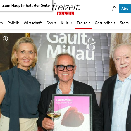
Zum Hauptinhalt der Seite
Abo
ch
Politik
Wirtschaft
Sport
Kultur
Freizeit
Gesundheit
Stars
itik Untermenü