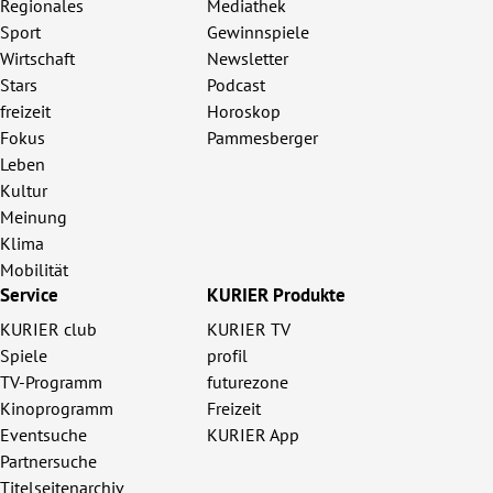
Regionales
Mediathek
Sport
Gewinnspiele
Wirtschaft
Newsletter
Stars
Podcast
freizeit
Horoskop
Fokus
Pammesberger
Leben
Kultur
Meinung
Klima
Mobilität
Service
KURIER Produkte
KURIER club
KURIER TV
Spiele
profil
TV-Programm
futurezone
Kinoprogramm
Freizeit
Eventsuche
KURIER App
Partnersuche
Titelseitenarchiv