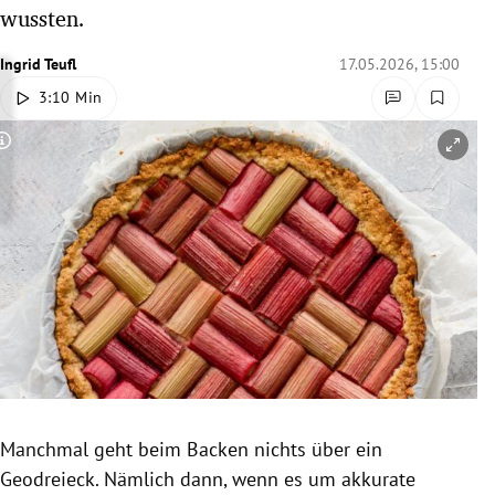
wussten.
rreich Untermenü
Ingrid Teufl
17.05.2026, 15:00
rt Untermenü
3:10 Min
schaft Untermenü
Copyright-Hinweis öffnen/schließen
s Untermenü
zeit Untermenü
undheit Untermenü
tur Untermenü
nung Untermenü
lität Untermenü
Manchmal geht beim Backen nichts über ein
Geodreieck. Nämlich dann, wenn es um akkurate