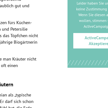
Leider haben Sie u
laublich gut und
keine Zustimmung
Wenn Sie diesen 
wollen, stimmen s
nzen fürs Küchen-
ActiveCampai
 und Petersilie
 das Töpfchen nicht
ActiveCamp
gjährige Biogärtnerin
Akzeptier
e man Kräuter nicht
 oft einen
äutern
ian als „typische
Er darf sich schon
ühl hat, die Erde