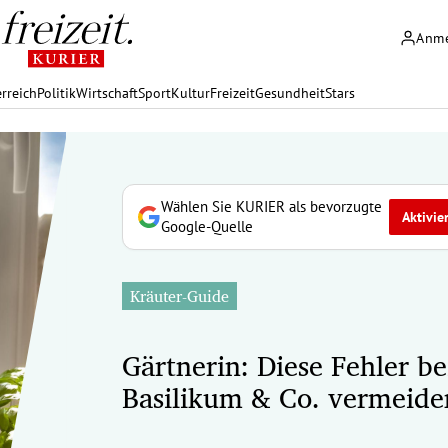
Anm
rreich
Politik
Wirtschaft
Sport
Kultur
Freizeit
Gesundheit
Stars
Wählen Sie KURIER als bevorzugte
Aktivie
Google-Quelle
Kräuter-Guide
Gärtnerin: Diese Fehler be
Basilikum & Co. vermeide