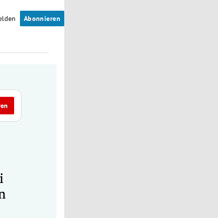
elden
Abonnieren
ren
i
n