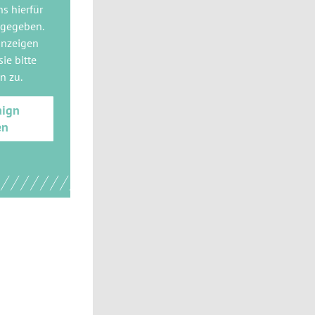
ns hierfür
 gegeben.
anzeigen
ie bitte
gn
zu.
aign
en