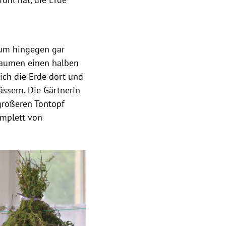
kum hingegen gar
 Daumen einen halben
sich die Erde dort und
ässern. Die Gärtnerin
größeren Tontopf
omplett von