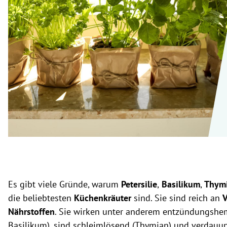
rt Untermenü
schaft Untermenü
s Untermenü
zeit Untermenü
undheit Untermenü
tur Untermenü
nung Untermenü
lität Untermenü
Es gibt viele Gründe, warum
Petersilie
,
Basilikum
,
Thym
die beliebtesten
Küchenkräuter
sind. Sie sind reich an
Nährstoffen
. Sie wirken unter anderem entzündungshe
Basilikum), sind schleimlösend (Thymian) und verdauu