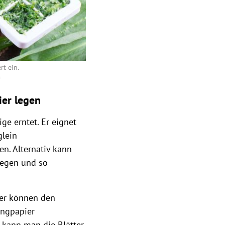
ert ein.
m
ier legen
e erntet. Er eignet
glein
. Alternativ kann
legen und so
ter können den
ingpapier
, kann man die Blätter