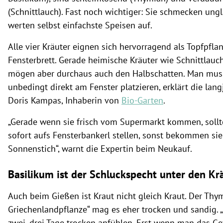
(Schnittlauch). Fast noch wichtiger: Sie schmecken ung
werten selbst einfachste Speisen auf.
Alle vier Kräuter eignen sich hervorragend als Topfpfla
Fensterbrett. Gerade heimische Kräuter wie Schnittlauch
mögen aber durchaus auch den Halbschatten. Man muss
unbedingt direkt am Fenster platzieren, erklärt die lan
Doris Kampas, Inhaberin von
Bio-Garten
.
„Gerade wenn sie frisch vom Supermarkt kommen, sollt
sofort aufs Fensterbankerl stellen, sonst bekommen sie
Sonnenstich“, warnt die Expertin beim Neukauf.
Basilikum ist der Schluckspecht unter den Kr
Auch beim Gießen ist Kraut nicht gleich Kraut. Der Thym
Griechenlandpflanze“ mag es eher trocken und sandig. „
zwei, drei Tage trocken anfühlen. Erst wenn man das Gef