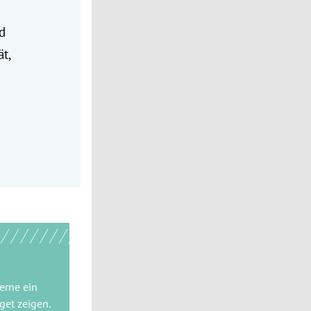
d
t,
gerne
ein
get
zeigen.