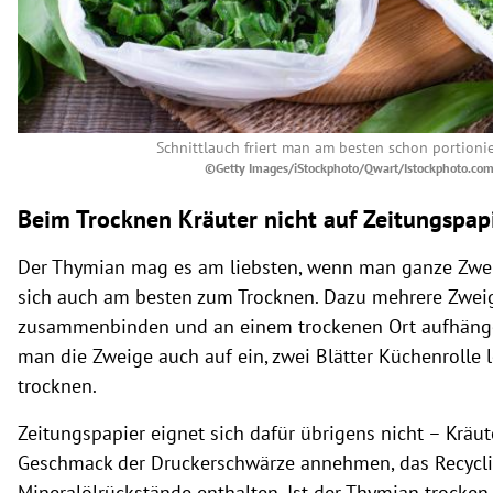
Schnittlauch friert man am besten schon portioni
©Getty Images/iStockphoto/Qwart/Istockphoto.co
Beim Trocknen Kräuter nicht auf Zeitungspap
Der Thymian mag es am liebsten, wenn man ganze Zweig
sich auch am besten zum Trocknen. Dazu mehrere Zwei
zusammenbinden und an einem trockenen Ort aufhängen
man die Zweige auch auf ein, zwei Blätter Küchenrolle 
trocknen.
Zeitungspapier eignet sich dafür übrigens nicht – Kräu
Geschmack der Druckerschwärze annehmen, das Recycl
Mineralölrückstände enthalten. Ist der Thymian trocken