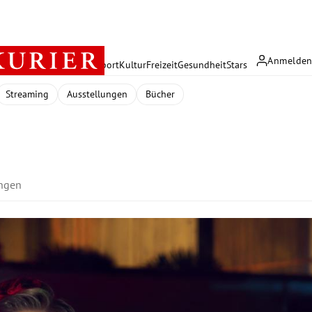
Anmelde
rreich
Politik
Wirtschaft
Sport
Kultur
Freizeit
Gesundheit
Stars
Streaming
Ausstellungen
Bücher
ungen