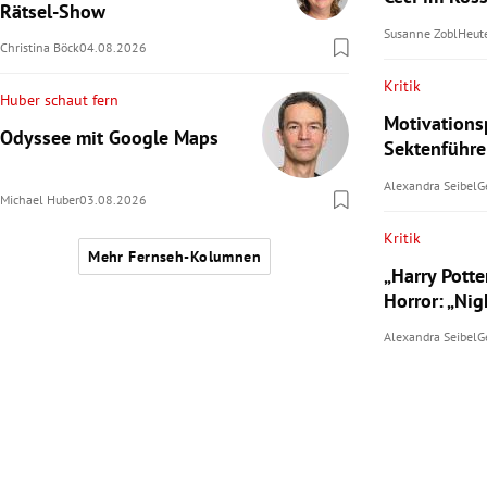
Rätsel-Show
Susanne Zobl
Heut
Christina Böck
04.08.2026
Kritik
Huber schaut fern
Motivationsp
Odyssee mit Google Maps
Sektenführer
Alexandra Seibel
G
Michael Huber
03.08.2026
Kritik
Mehr Fernseh-Kolumnen
„Harry Potte
Horror: „Ni
Alexandra Seibel
G