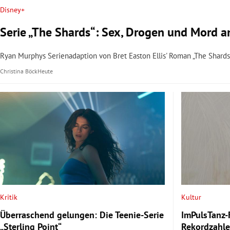
Disney+
Serie „The Shards“: Sex, Drogen und Mord a
Ryan Murphys Serienadaption von Bret Easton Ellis' Roman „The Shards“
Christina Böck
Heute
Kritik
Kultur
Überraschend gelungen: Die Teenie-Serie
ImPulsTanz-
„Sterling Point“
Rekordzahle