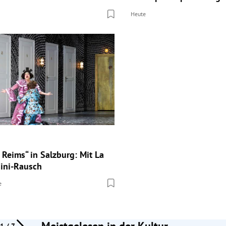
Heute
a Reims“ in Salzburg: Mit La
sini-Rausch
e
Meistgelesen in der Kultur
1 / 7