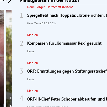
Neue Folgen Herrschaftszeiten!
Spiegelfeld nach Hoppala: „Krone richten, 
Peter Temel
03.08.2026
Medien
Komparsen für „Kommissar Rex“ gesucht
Heute
Medien
ORF: Ermittlungen gegen Stiftungsratschef
Heute
Medien
Literaturporträt
ORF-III-Chef Peter Schöber abberufen und 
Heinrich Steinfest: „Das erste Buch war unschuldig 
Georg Leyrer
und
Christoph Silber