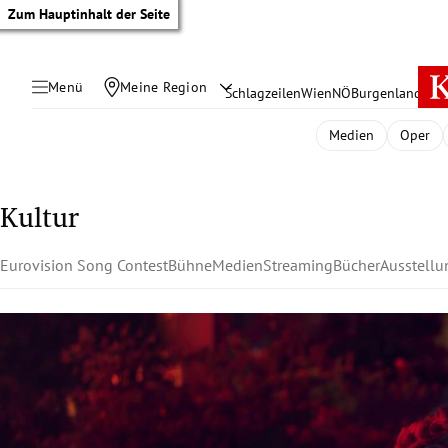
Zum Hauptinhalt der Seite
Menü
Meine Region
Schlagzeilen
Wien
NÖ
Burgenland
Öste
Medien
Oper
Kultur
Eurovision Song Contest
Bühne
Medien
Streaming
Bücher
Ausstell
tik Untermenü
rreich Untermenü