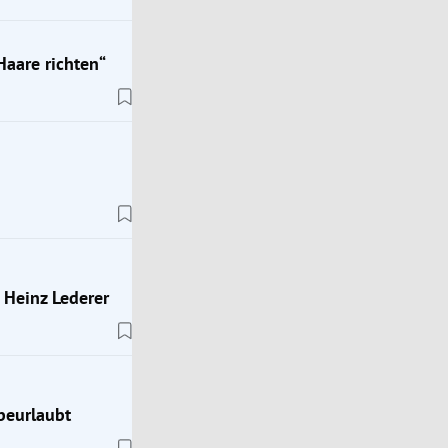
Haare richten“
 Heinz Lederer
beurlaubt
ImPulsTanz
wie