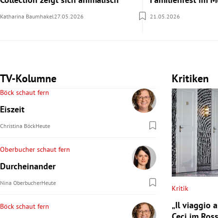
Katharina Baumhakel
27.05.2026
21.05.2026
TV-Kolumne
Kritiken
Böck schaut fern
Eiszeit
Christina Böck
Heute
Oberbucher schaut fern
Durcheinander
Nina Oberbucher
Heute
Kritik
„Il viaggio 
Böck schaut fern
Ceci im Ros