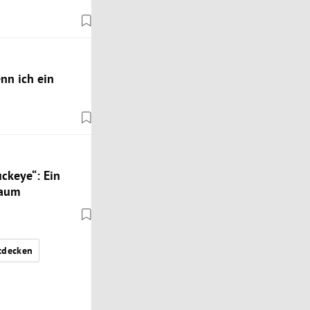
nn ich ein
ckeye“: Ein
baum
tdecken