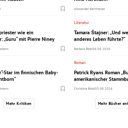
e
Alexander Kern
Heute
Literatur
riester wie ein
Tamara Štajner: „Und we
: „Guru“ mit Pierre Niney
anderes Leben führte?“
estern
Barbara Beer
04.08.2026
Roman
r“-Star im finnischen Baby-
Patrick Ryans Roman „Bu
ghtborn“
amerikanischer Stamm
estern
Christina Böck
03.08.2026
Mehr Kritiken
Mehr Bücher en