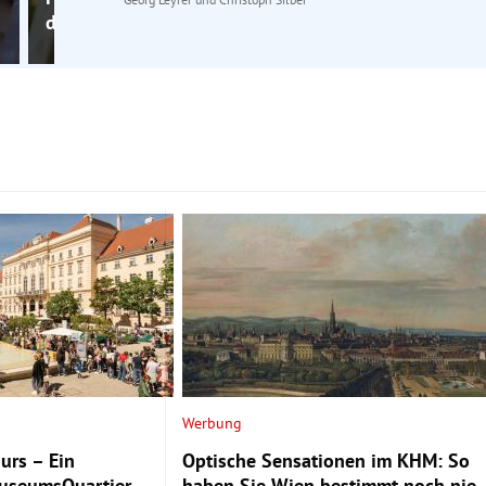
der erste Kuss“
Werbung
urs – Ein
Optische Sensationen im KHM: So
MuseumsQuartier
haben Sie Wien bestimmt noch nie