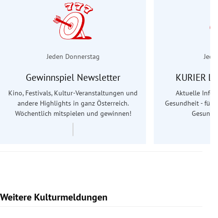
Jeden Donnerstag
Jede
Gewinnspiel Newsletter
KURIER Le
Kino, Festivals, Kultur-Veranstaltungen und
Aktuelle Info
andere Highlights in ganz Österreich.
Gesundheit - für S
Wöchentlich mitspielen und gewinnen!
Gesundhe
Weitere Kulturmeldungen