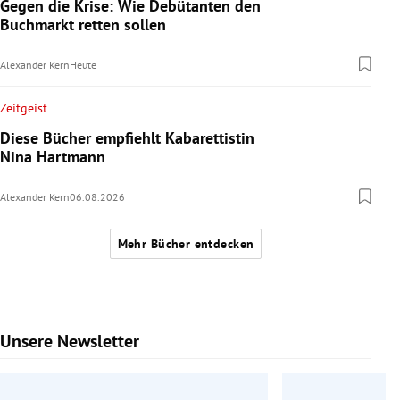
Gegen die Krise: Wie Debütanten den
Buchmarkt retten sollen
Alexander Kern
Heute
Zeitgeist
Diese Bücher empfiehlt Kabarettistin
Nina Hartmann
Alexander Kern
06.08.2026
Mehr Bücher entdecken
Unsere Newsletter
Slide 1 von 6