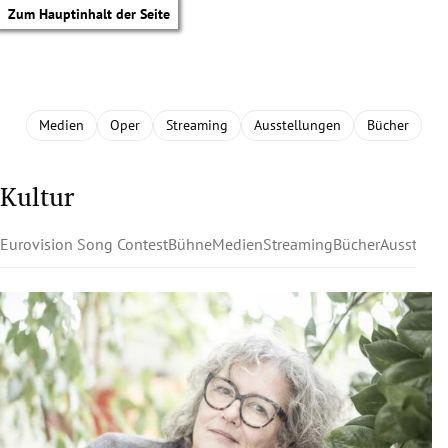
Zum Hauptinhalt der Seite
Medien
Oper
Streaming
Ausstellungen
Bücher
Kultur
Eurovision Song Contest
Bühne
Medien
Streaming
Bücher
Ausstell
tik Untermenü