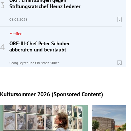
ORF: Ermittlungen gegen
Stiftungsratschef Heinz Lederer
06.08.2026
Medien
ORF-III-Chef Peter Schöber
abberufen und beurlaubt
Georg Leyrer
und
Christoph Silber
Kultursommer 2026 (Sponsored Content)
Slide 1 von 10