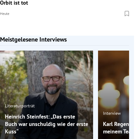
Orbit ist tot
Heute
Meistgelesene Interviews
Slide 1 von 7
Literaturporträt
Interview
Heinrich Steinfest: „Das erste
Buch war unschuldig wie der erste
Karl Regensbur
Kuss“
meinem Team g