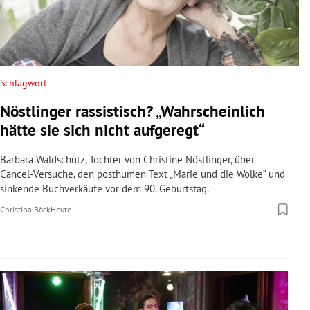
rreich Untermenü
rt Untermenü
schaft Untermenü
Schlagwort
Nöstlinger rassistisch? „Wahrscheinlich
s Untermenü
hätte sie sich nicht aufgeregt“
zeit Untermenü
Barbara Waldschütz, Tochter von Christine Nöstlinger, über
Cancel-Versuche, den posthumen Text „Marie und die Wolke“ und
undheit Untermenü
sinkende Buchverkäufe vor dem 90. Geburtstag.
Christina Böck
Heute
tur Untermenü
nung Untermenü
lität Untermenü