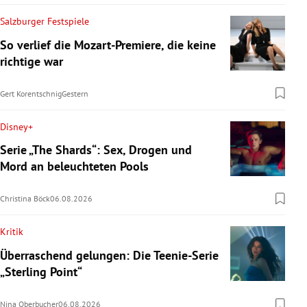
Salzburger Festspiele
So verlief die Mozart-Premiere, die keine
richtige war
Gert Korentschnig
Gestern
Disney+
Serie „The Shards“: Sex, Drogen und
Mord an beleuchteten Pools
Christina Böck
06.08.2026
Kritik
Überraschend gelungen: Die Teenie-Serie
„Sterling Point“
Nina Oberbucher
06.08.2026