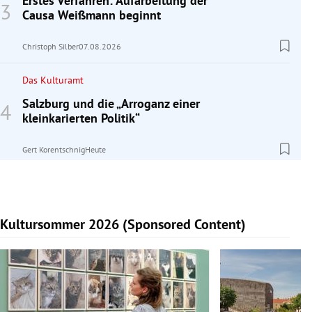
Erstes Verfahren: Aufarbeitung der
Causa Weißmann beginnt
Christoph Silber
07.08.2026
Das Kulturamt
Salzburg und die „Arroganz einer
kleinkarierten Politik“
Gert Korentschnig
Heute
Kultursommer 2026 (Sponsored Content)
Slide 1 von 10