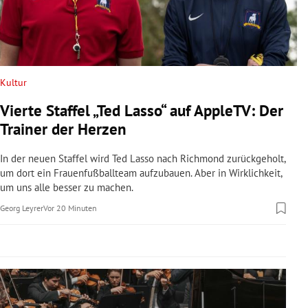
rreich Untermenü
rt Untermenü
schaft Untermenü
Kultur
Vierte Staffel „Ted Lasso“ auf AppleTV: Der
s Untermenü
Trainer der Herzen
zeit Untermenü
In der neuen Staffel wird Ted Lasso nach Richmond zurückgeholt,
um dort ein Frauenfußballteam aufzubauen. Aber in Wirklichkeit,
undheit Untermenü
um uns alle besser zu machen.
Georg Leyrer
Vor 20 Minuten
tur Untermenü
nung Untermenü
lität Untermenü