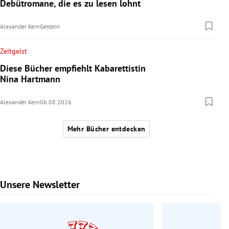
Debütromane, die es zu lesen lohnt
Alexander Kern
Gestern
Zeitgeist
Diese Bücher empfiehlt Kabarettistin
Nina Hartmann
Alexander Kern
06.08.2026
Mehr Bücher entdecken
Unsere Newsletter
Slide 1 von 6