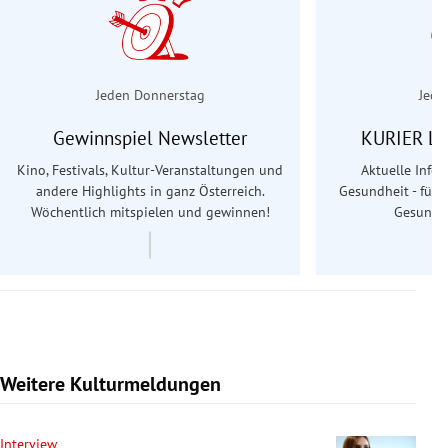
Jeden Donnerstag
Jede
Gewinnspiel Newsletter
KURIER Le
Kino, Festivals, Kultur-Veranstaltungen und
Aktuelle Info
andere Highlights in ganz Österreich.
Gesundheit - für S
Wöchentlich mitspielen und gewinnen!
Gesundhe
Weitere Kulturmeldungen
Interview