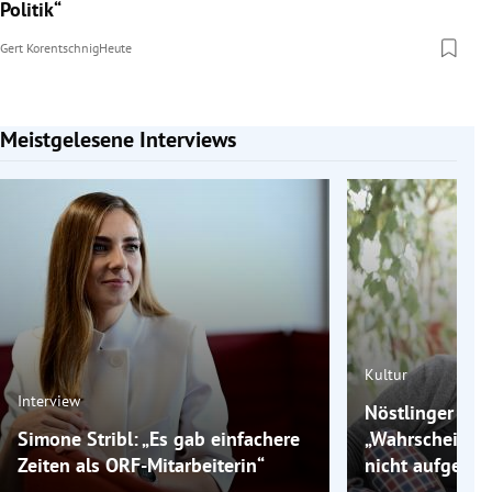
Politik“
Gert Korentschnig
Heute
Meistgelesene Interviews
Slide 1 von 7
Kultur
Interview
Nöstlinger rass
Simone Stribl: „Es gab einfachere
„Wahrscheinlich
Zeiten als ORF-Mitarbeiterin“
nicht aufgereg