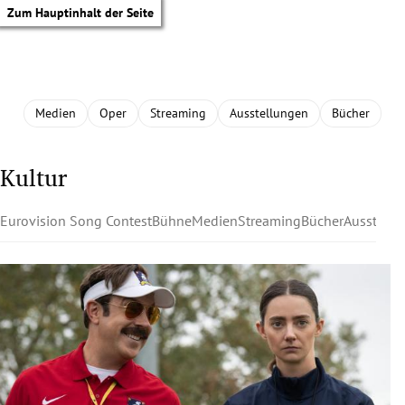
Zum Hauptinhalt der Seite
Medien
Oper
Streaming
Ausstellungen
Bücher
Kultur
Eurovision Song Contest
Bühne
Medien
Streaming
Bücher
Ausstell
tik Untermenü