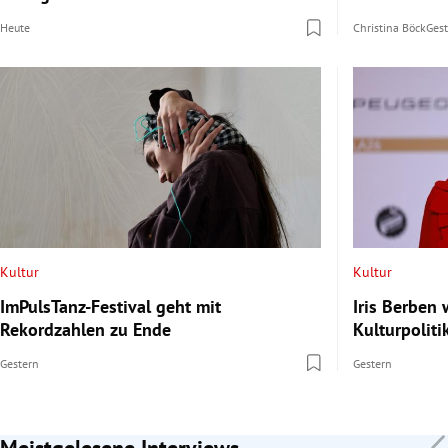
Heute
Christina Böck
Ges
Kultur
Kultur
ImPulsTanz-Festival geht mit
Iris Berben
Rekordzahlen zu Ende
Kulturpoliti
Gestern
Gestern
Meistgelesene Interviews
Slide 1 von 7