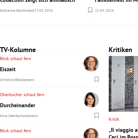
Katharina Baumhakel
27.05.2026
21.05.2026
TV-Kolumne
Kritiken
Böck schaut fern
Eiszeit
Christina Böck
Gestern
Oberbucher schaut fern
Durcheinander
Nina Oberbucher
Gestern
Kritik
„Il viaggio 
Böck schaut fern
Ceci im Ros