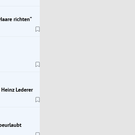
Haare richten“
 Heinz Lederer
beurlaubt
ImPulsTanz
rne