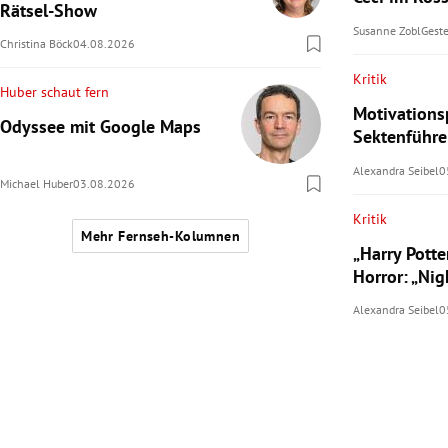
Rätsel-Show
Susanne Zobl
Gest
Christina Böck
04.08.2026
Kritik
Huber schaut fern
Motivationsp
Odyssee mit Google Maps
Sektenführer
Alexandra Seibel
0
Michael Huber
03.08.2026
Kritik
Mehr Fernseh-Kolumnen
„Harry Potte
Horror: „Ni
Alexandra Seibel
0