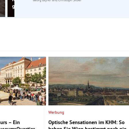
geprügelt“
Werbung
urs – Ein
Optische Sensationen im KHM: So
MuseumsQuartier
haben Sie Wien bestimmt noch nie