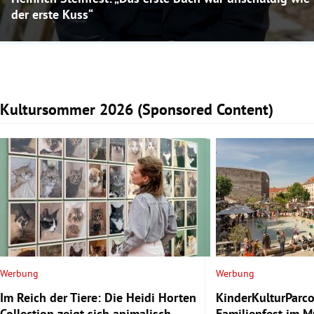
der erste Kuss“
Kultursommer 2026 (Sponsored Content)
Slide 1 von 4
Werbung
Werbung
Im Reich der Tiere: Die Heidi Horten
KinderKulturParco
Collection zeigt sich animalisch
Familienfest im 