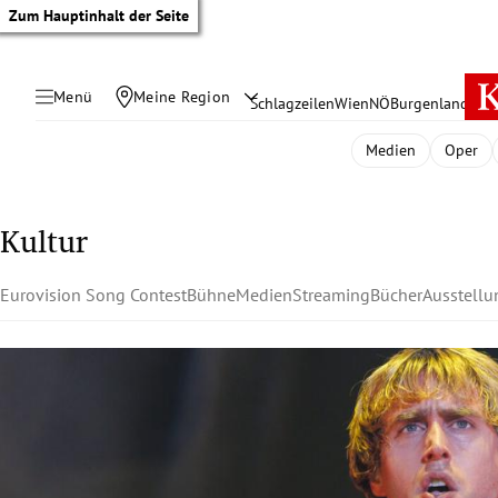
Zum Hauptinhalt der Seite
Menü
Meine Region
Schlagzeilen
Wien
NÖ
Burgenland
Öste
Medien
Oper
Kultur
Eurovision Song Contest
Bühne
Medien
Streaming
Bücher
Ausstell
tik Untermenü
rreich Untermenü