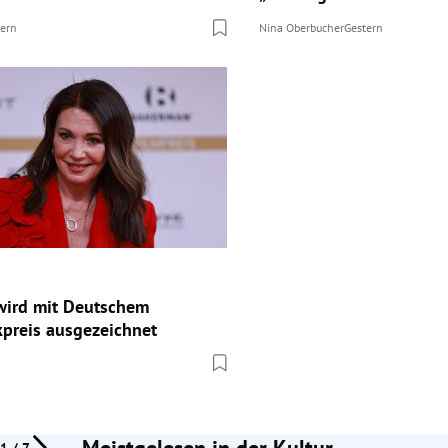
tern
Nina Oberbucher
Gestern
 wird mit Deutschem
kpreis ausgezeichnet
Meistgelesen in der Kultur
1 / 7