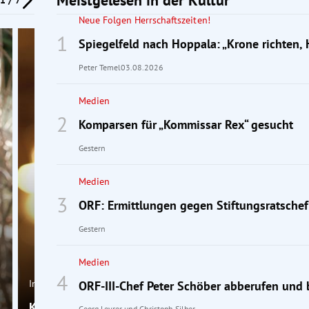
Neue Folgen Herrschaftszeiten!
Spiegelfeld nach Hoppala: „Krone richten, 
Peter Temel
03.08.2026
Medien
Komparsen für „Kommissar Rex“ gesucht
Gestern
Medien
ORF: Ermittlungen gegen Stiftungsratschef
Gestern
Medien
Interview
ORF-III-Chef Peter Schöber abberufen und 
Karl Regensburger: „Ich werde von meinem Team ge
Georg Leyrer
und
Christoph Silber