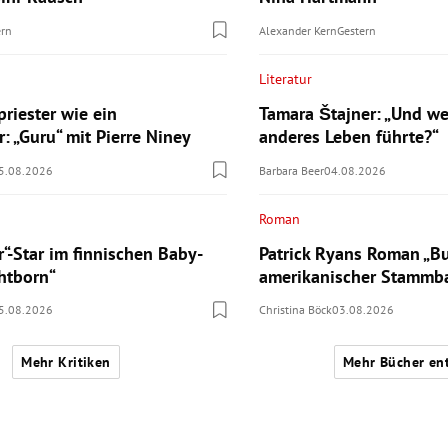
ern
Alexander Kern
Gestern
Literatur
riester wie ein
Tamara Štajner: „Und we
: „Guru“ mit Pierre Niney
anderes Leben führte?“
5.08.2026
Barbara Beer
04.08.2026
Roman
r“-Star im finnischen Baby-
Patrick Ryans Roman „Bu
ghtborn“
amerikanischer Stamm
5.08.2026
Christina Böck
03.08.2026
Mehr Kritiken
Mehr Bücher en