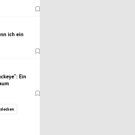
nn ich ein
ckeye“: Ein
baum
tdecken