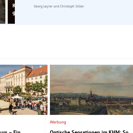
Karl Regensburger: „Ich werde von meinem Team ge
Georg Leyrer
und
Christoph Silber
geprügelt“
Werbung
urs – Ein
Optische Sensationen im KHM: So