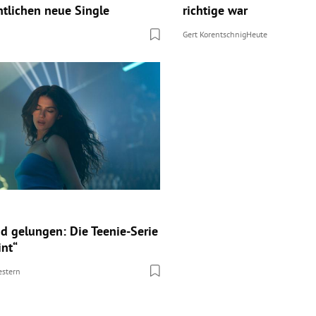
ntlichen neue Single
richtige war
Gert Korentschnig
Heute
d gelungen: Die Teenie-Serie
int“
estern