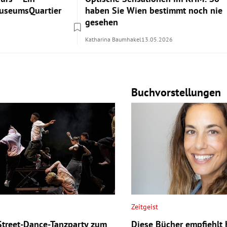
MuseumsQuartier
haben Sie Wien bestimmt noch nie
gesehen
Katharina Baumhakel
13.05.2026
Buchvorstellungen
Zeitgeist
Street-Dance-Tanzparty zum
Diese Bücher empfiehlt 