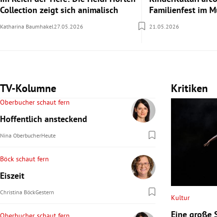
Collection zeigt sich animalisch
Familienfest im 
Katharina Baumhakel
27.05.2026
21.05.2026
TV-Kolumne
Kritiken
Oberbucher schaut fern
Hoffentlich ansteckend
Nina Oberbucher
Heute
Böck schaut fern
Eiszeit
Christina Böck
Gestern
Kultur
Eine große 
Oberbucher schaut fern