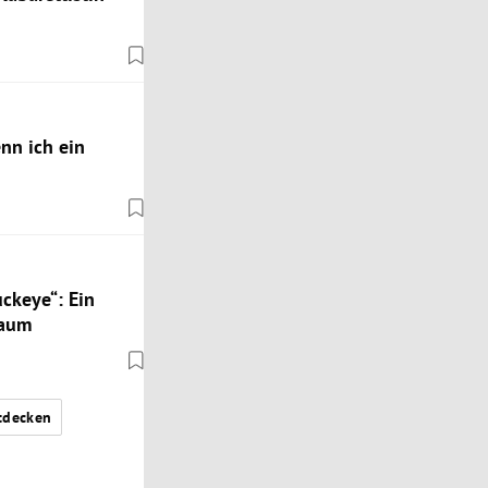
nn ich ein
ckeye“: Ein
baum
tdecken