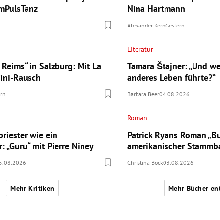
ImPulsTanz
Nina Hartmann
Alexander Kern
Gestern
Literatur
a Reims“ in Salzburg: Mit La
Tamara Štajner: „Und we
sini-Rausch
anderes Leben führte?“
ern
Barbara Beer
04.08.2026
Roman
riester wie ein
Patrick Ryans Roman „Bu
: „Guru“ mit Pierre Niney
amerikanischer Stamm
5.08.2026
Christina Böck
03.08.2026
Mehr Kritiken
Mehr Bücher en