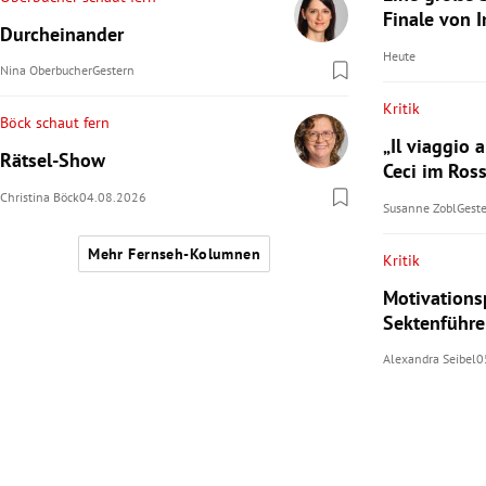
Finale von 
Durcheinander
Heute
Nina Oberbucher
Gestern
Kritik
Böck schaut fern
„Il viaggio 
Rätsel-Show
Ceci im Ros
Christina Böck
04.08.2026
Susanne Zobl
Gest
Mehr Fernseh-Kolumnen
Kritik
Motivationsp
Sektenführer
Alexandra Seibel
0