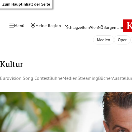
Zum Hauptinhalt der Seite
Menü
Meine Region
Schlagzeilen
Wien
NÖ
Burgenland
Öste
Medien
Oper
Kultur
Eurovision Song Contest
Bühne
Medien
Streaming
Bücher
Ausstell
tik Untermenü
rreich Untermenü