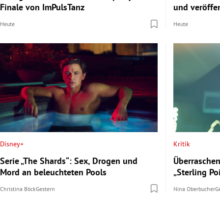
Finale von ImPulsTanz
und veröffe
Heute
Heute
Disney+
Kritik
Serie „The Shards“: Sex, Drogen und
Überraschen
Mord an beleuchteten Pools
„Sterling Po
Christina Böck
Gestern
Nina Oberbucher
G