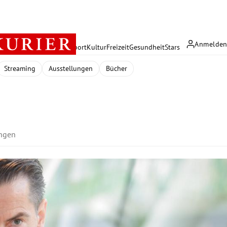
Anmelde
rreich
Politik
Wirtschaft
Sport
Kultur
Freizeit
Gesundheit
Stars
Streaming
Ausstellungen
Bücher
ungen