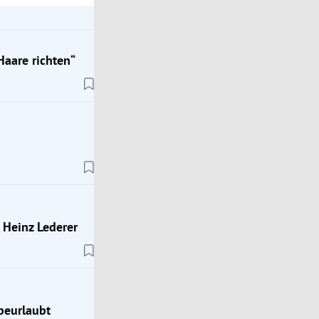
Haare richten“
 Heinz Lederer
beurlaubt