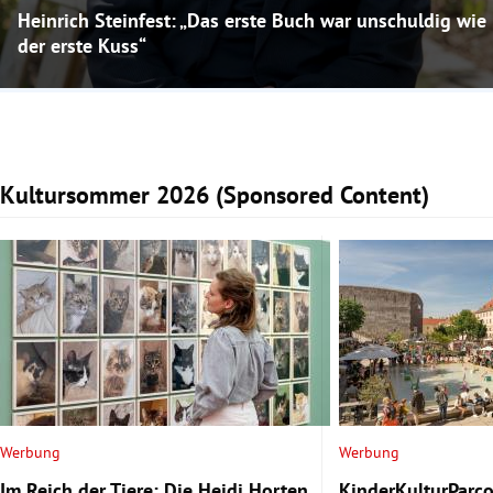
Heinrich Steinfest: „Das erste Buch war unschuldig wie
der erste Kuss“
Kultursommer 2026 (Sponsored Content)
Slide 1 von 4
Werbung
Werbung
Im Reich der Tiere: Die Heidi Horten
KinderKulturParco