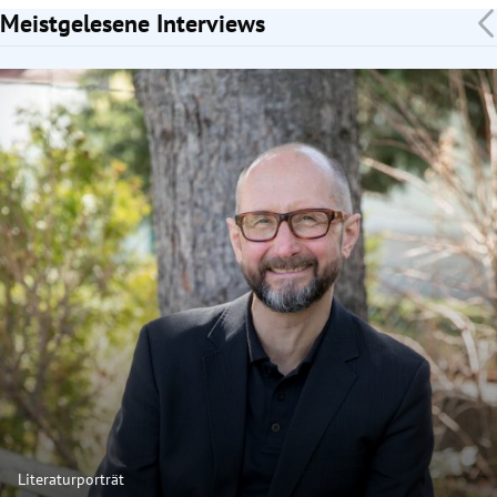
Meistgelesene Interviews
Slide 1 von 7
Literaturporträt