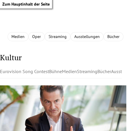
Zum Hauptinhalt der Seite
Medien
Oper
Streaming
Ausstellungen
Bücher
Kultur
Eurovision Song Contest
Bühne
Medien
Streaming
Bücher
Ausstell
tik Untermenü