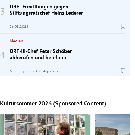
ORF: Ermittlungen gegen
Stiftungsratschef Heinz Lederer
06.08.2026
Medien
ORF-III-Chef Peter Schöber
abberufen und beurlaubt
Georg Leyrer
und
Christoph Silber
Kultursommer 2026 (Sponsored Content)
Slide 1 von 10