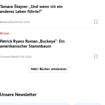
Tamara Štajner: „Und wenn ich ein
anderes Leben führte?“
Barbara Beer
04.08.2026
Roman
Patrick Ryans Roman „Buckeye“: Ein
amerikanischer Stammbaum
Christina Böck
03.08.2026
Mehr Bücher entdecken
Unsere Newsletter
Slide 1 von 6