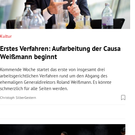
rreich Untermenü
rt Untermenü
schaft Untermenü
Kultur
Erstes Verfahren: Aufarbeitung der Causa
s Untermenü
Weißmann beginnt
zeit Untermenü
Kommende Woche startet das erste von insgesamt drei
arbeitsgerichtlichen Verfahren rund um den Abgang des
undheit Untermenü
ehemaligen Generaldirektors Roland Weißmann. Es könnte
schmerzlich für alle Seiten werden.
tur Untermenü
Christoph Silber
Gestern
nung Untermenü
lität Untermenü