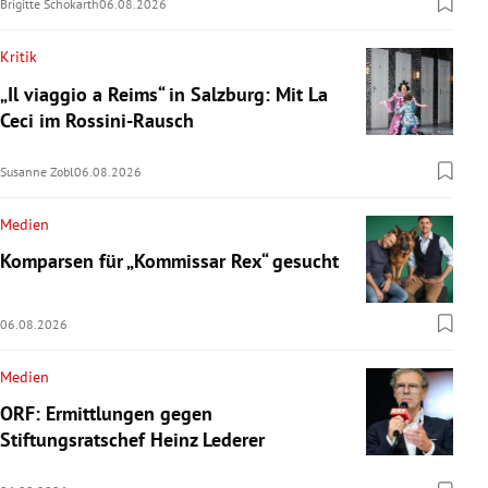
Brigitte Schokarth
06.08.2026
Kritik
„Il viaggio a Reims“ in Salzburg: Mit La
Ceci im Rossini-Rausch
Susanne Zobl
06.08.2026
Medien
Komparsen für „Kommissar Rex“ gesucht
06.08.2026
Medien
ORF: Ermittlungen gegen
Stiftungsratschef Heinz Lederer