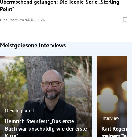
Überraschend gelungen: Die Teenie-Serie „Sterling
Point“
Nina Oberbucher
06.08.2026
Meistgelesene Interviews
Slide 1 von 7
Literaturporträt
Interview
Heinrich Steinfest: „Das erste
Buch war unschuldig wie der erste
Karl Regensbur
Kuss“
meinem Team g