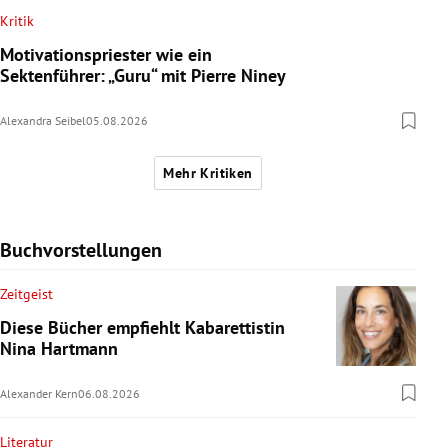
Kritik
Motivationspriester wie ein
Sektenführer: „Guru“ mit Pierre Niney
Alexandra Seibel
05.08.2026
Mehr Kritiken
Buchvorstellungen
Zeitgeist
Diese Bücher empfiehlt Kabarettistin
Nina Hartmann
Alexander Kern
06.08.2026
Literatur