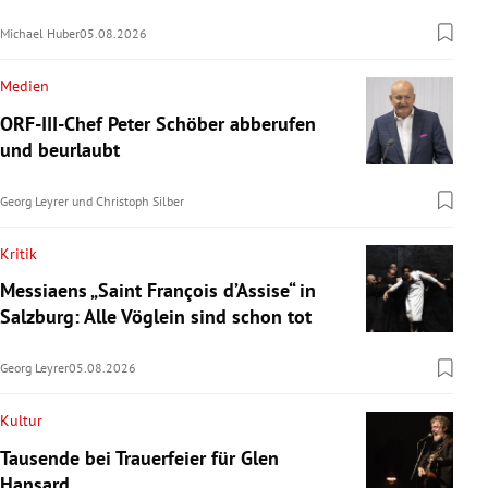
Michael Huber
05.08.2026
Medien
ORF-III-Chef Peter Schöber abberufen
und beurlaubt
Georg Leyrer
und
Christoph Silber
Kritik
Messiaens „Saint François d’Assise“ in
Salzburg: Alle Vöglein sind schon tot
Georg Leyrer
05.08.2026
Kultur
Tausende bei Trauerfeier für Glen
Hansard