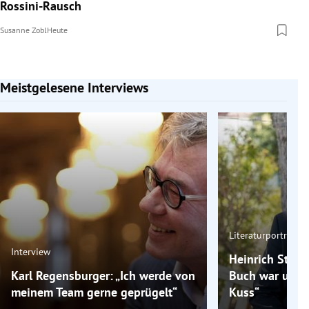
Rossini-Rausch
Susanne Zobl
Heute
Meistgelesene Interviews
Slide 1 von 7
Literaturporträt
Interview
Heinrich Steinf
Karl Regensburger: „Ich werde von
Buch war unsch
meinem Team gerne geprügelt“
Kuss“