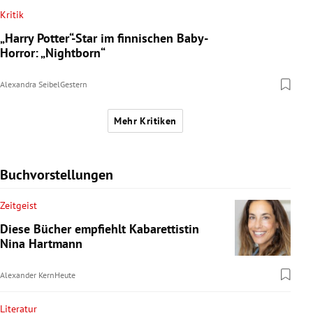
Kritik
„Harry Potter“-Star im finnischen Baby-
Horror: „Nightborn“
Alexandra Seibel
Gestern
Mehr Kritiken
Buchvorstellungen
Zeitgeist
Diese Bücher empfiehlt Kabarettistin
Nina Hartmann
Alexander Kern
Heute
Literatur