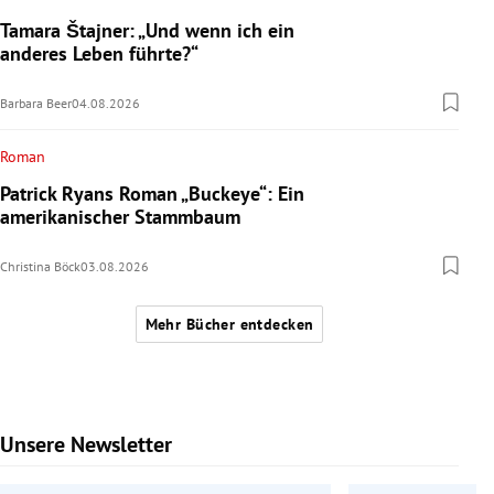
Tamara Štajner: „Und wenn ich ein
anderes Leben führte?“
Barbara Beer
04.08.2026
Roman
Patrick Ryans Roman „Buckeye“: Ein
amerikanischer Stammbaum
Christina Böck
03.08.2026
Mehr Bücher entdecken
Unsere Newsletter
Slide 1 von 6