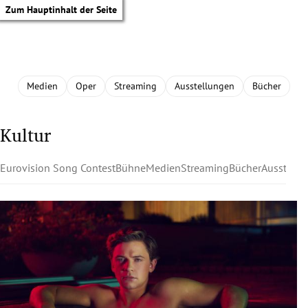
Zum Hauptinhalt der Seite
Medien
Oper
Streaming
Ausstellungen
Bücher
Kultur
Eurovision Song Contest
Bühne
Medien
Streaming
Bücher
Ausstell
tik Untermenü