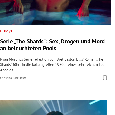
rreich Untermenü
rt Untermenü
schaft Untermenü
Disney+
Serie „The Shards“: Sex, Drogen und Mord
s Untermenü
an beleuchteten Pools
zeit Untermenü
Ryan Murphys Serienadaption von Bret Easton Ellis' Roman „The
Shards“ führt in die kokaingrellen 1980er eines sehr reichen Los
undheit Untermenü
Angeles.
Christina Böck
Heute
tur Untermenü
nung Untermenü
lität Untermenü