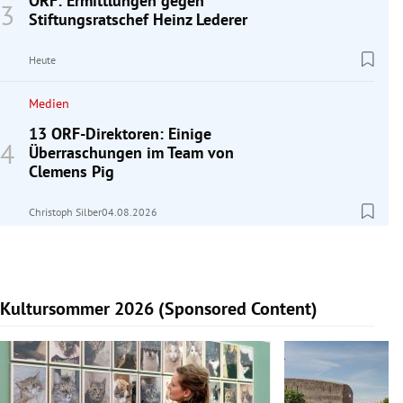
ORF: Ermittlungen gegen
Stiftungsratschef Heinz Lederer
Heute
Medien
13 ORF-Direktoren: Einige
Überraschungen im Team von
Clemens Pig
Christoph Silber
04.08.2026
Kultursommer 2026 (Sponsored Content)
Slide 1 von 10