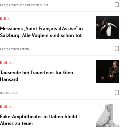
Georg Leyrer
und
Christoph Silber
Kritik
Messiaens „Saint François d’Assise“ in
Salzburg: Alle Vöglein sind schon tot
Georg Leyrer
Gestern
Kultur
Tausende bei Trauerfeier für Glen
Hansard
04.08.2026
Kultur
Fake-Amphitheater in Italien bleibt -
Abriss zu teuer