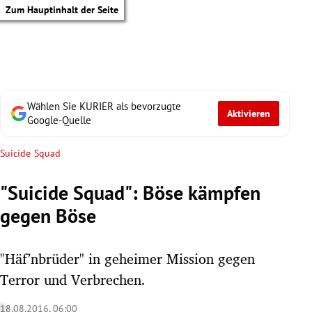
Zum Hauptinhalt der Seite
Wählen Sie KURIER als bevorzugte
Aktivieren
Google-Quelle
Suicide Squad
"Suicide Squad": Böse kämpfen
gegen Böse
"Häf’nbrüder" in geheimer Mission gegen
Terror und Verbrechen.
tik Untermenü
18.08.2016, 06:00