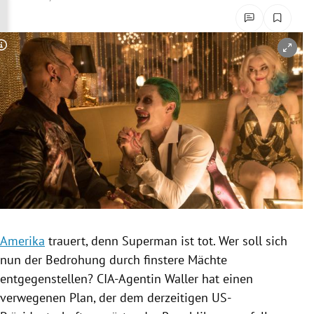
rreich Untermenü
rt Untermenü
Copyright-Hinweis öffnen/schließen
schaft Untermenü
s Untermenü
zeit Untermenü
undheit Untermenü
tur Untermenü
Amerika
trauert, denn Superman ist tot. Wer soll sich
nung Untermenü
nun der Bedrohung durch finstere Mächte
entgegenstellen? CIA-Agentin Waller hat einen
lität Untermenü
verwegenen Plan, der dem derzeitigen US-