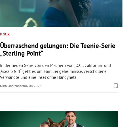
rreich Untermenü
rt Untermenü
schaft Untermenü
Kritik
Überraschend gelungen: Die Teenie-Serie
s Untermenü
„Sterling Point“
zeit Untermenü
In der neuen Serie von den Machern von „O.C., California“ und
„Gossip Girl“ geht es um Familiengeheimnisse, verschollene
undheit Untermenü
Verwandte und eine Insel ohne Handynetz.
Nina Oberbucher
06.08.2026
tur Untermenü
nung Untermenü
lität Untermenü