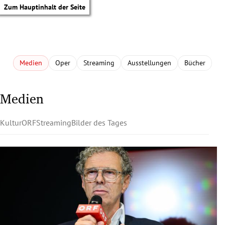
Zum Hauptinhalt der Seite
Medien
Oper
Streaming
Ausstellungen
Bücher
Medien
Kultur
ORF
Streaming
Bilder des Tages
tik Untermenü