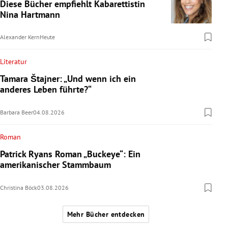
Diese Bücher empfiehlt Kabarettistin
Nina Hartmann
Alexander Kern
Heute
Literatur
Tamara Štajner: „Und wenn ich ein
anderes Leben führte?“
Barbara Beer
04.08.2026
Roman
Patrick Ryans Roman „Buckeye“: Ein
amerikanischer Stammbaum
Christina Böck
03.08.2026
Mehr Bücher entdecken