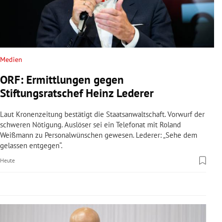
rreich Untermenü
rt Untermenü
schaft Untermenü
Medien
ORF: Ermittlungen gegen
s Untermenü
Stiftungsratschef Heinz Lederer
zeit Untermenü
Laut Kronenzeitung bestätigt die Staatsanwaltschaft. Vorwurf der
schweren Nötigung. Auslöser sei ein Telefonat mit Roland
undheit Untermenü
Weißmann zu Personalwünschen gewesen. Lederer: „Sehe dem
gelassen entgegen“.
tur Untermenü
Heute
nung Untermenü
lität Untermenü