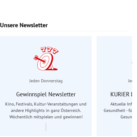
Unsere Newsletter
Slide 1 von 6
Jeden Donnerstag
Jede
Gewinnspiel Newsletter
KURIER Le
Kino, Festivals, Kultur-Veranstaltungen und
Aktuelle Info
andere Highlights in ganz Österreich.
Gesundheit - für S
Wöchentlich mitspielen und gewinnen!
Gesundhe