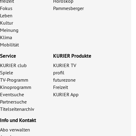
freizeit
Horoskop
Fokus
Pammesberger
Leben
Kultur
Meinung
Klima
Mobilität
Service
KURIER Produkte
KURIER club
KURIER TV
Spiele
profil
TV-Programm
futurezone
Kinoprogramm
Freizeit
Eventsuche
KURIER App
Partnersuche
Titelseitenarchiv
Info und Kontakt
Abo verwalten