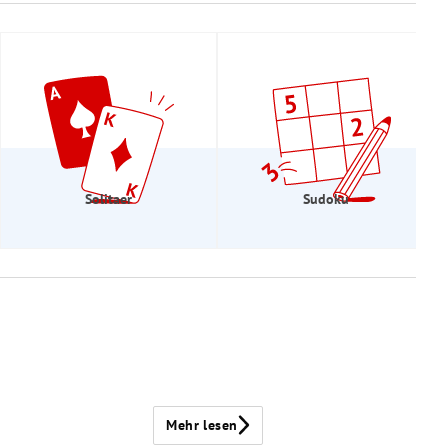
Solitaer
Sudoku
Mehr lesen