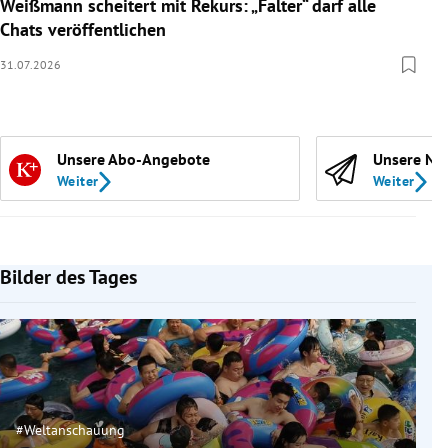
Weißmann scheitert mit Rekurs: „Falter“ darf alle
Chats veröffentlichen
31.07.2026
Unsere Abo-Angebote
Unsere Ne
Weiter
Weiter
Bilder des Tages
#Weltanschauung